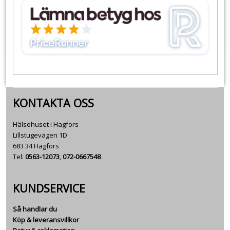
KONTAKTA OSS
Hälsohuset i Hagfors
Lillstugevägen 1D
683 34 Hagfors
Tel:
0563-12073
,
072-0667548
KUNDSERVICE
Så handlar du
Köp & leveransvillkor