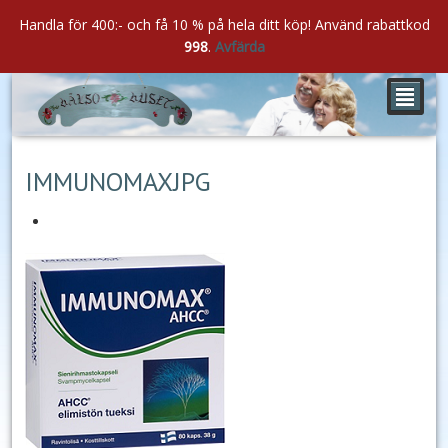
Handla för 400:- och få 10 % på hela ditt köp! Använd rabattkod
998
.
Avfärda
²
apr
13
2021
IMMUNOMAXJPG