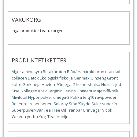
VARUKORG
Inga produkter i varukorgen.
PRODUKTETIKETTER
Alger
aminosyra
Betakaroten
Blåbärsextrakt
brun utan sol
collacen
Detox
Ekologiskt
fiskolja
Gerimax
Ginseng
Grönt
kaffe
Gurkmeja
Havtorn/Omega-7
helhetshälsa
Holistic
jod
Kisel
kollagen
Krav
l-arginin
Ledins
Liniment
Maja tvål/talk
Mivitotal
Nyponpulver
omega-3
Pukka te
q10
rawpowder
Rosenrot
rosenserien
Solaray
Stöd/Skydd
Sulor
superfruit
Superpulver/Bär
Tea Tree Oil
Tranbär
Urinvägar
Vitlök
Weleda
yerba
Yogi Tea
öronljus