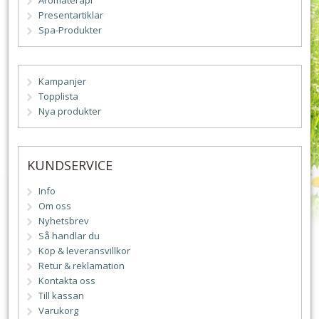
Aromaterapi
Presentartiklar
Spa-Produkter
Kampanjer
Topplista
Nya produkter
KUNDSERVICE
Info
Om oss
Nyhetsbrev
Så handlar du
Köp & leveransvillkor
Retur & reklamation
Kontakta oss
Till kassan
Varukorg