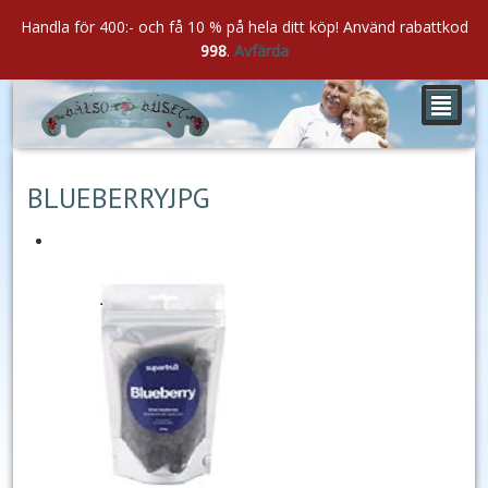
Handla för 400:- och få 10 % på hela ditt köp! Använd rabattkod
998
.
Avfärda
²
maj
08
2021
BLUEBERRYJPG