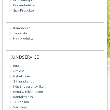
Aromaterapi
Presentartiklar
Spa-Produkter
Kampanjer
Topplista
Nya produkter
KUNDSERVICE
Info
Om oss
Nyhetsbrev
Så handlar du
Köp & leveransvillkor
Retur & reklamation
Kontakta oss
Till kassan
Varukorg