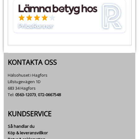
KONTAKTA OSS
Hälsohuset i Hagfors
Lillstugevägen 1D
683 34 Hagfors
Tel:
0563-12073
,
072-0667548
KUNDSERVICE
Så handlar du
Köp & leveransvillkor