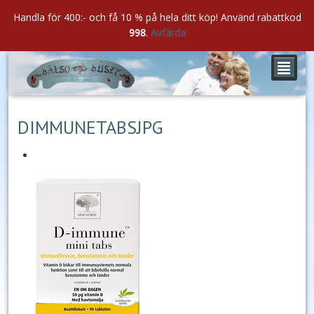
Handla för 400:- och få 10 % på hela ditt köp! Använd rabattkod
998
.
Avfärda
²
maj
12
2021
DIMMUNETABSJPG