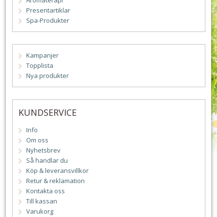
Aromaterapi
Presentartiklar
Spa-Produkter
Kampanjer
Topplista
Nya produkter
KUNDSERVICE
Info
Om oss
Nyhetsbrev
Så handlar du
Köp & leveransvillkor
Retur & reklamation
Kontakta oss
Till kassan
Varukorg