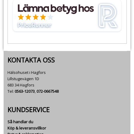
KONTAKTA OSS
Hälsohuset i Hagfors
Lillstugevägen 1D
683 34 Hagfors
Tel:
0563-12073
,
072-0667548
KUNDSERVICE
Så handlar du
Köp & leveransvillkor