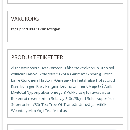
VARUKORG
Inga produkter i varukorgen.
PRODUKTETIKETTER
Alger
aminosyra
Betakaroten
Blåbärsextrakt
brun utan sol
collacen
Detox
Ekologiskt
fiskolja
Gerimax
Ginseng
Grönt
kaffe
Gurkmeja
Havtorn/Omega-7
helhetshälsa
Holistic
jod
Kisel
kollagen
Krav
l-arginin
Ledins
Liniment
Maja tvål/talk
Mivitotal
Nyponpulver
omega-3
Pukka te
q10
rawpowder
Rosenrot
rosenserien
Solaray
Stöd/Skydd
Sulor
superfruit
Superpulver/Bär
Tea Tree Oil
Tranbär
Urinvägar
Vitlök
Weleda
yerba
Yogi Tea
öronljus