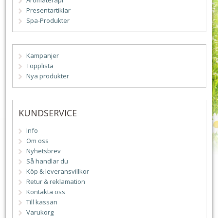
Aromaterapi
Presentartiklar
Spa-Produkter
Kampanjer
Topplista
Nya produkter
KUNDSERVICE
Info
Om oss
Nyhetsbrev
Så handlar du
Köp & leveransvillkor
Retur & reklamation
Kontakta oss
Till kassan
Varukorg