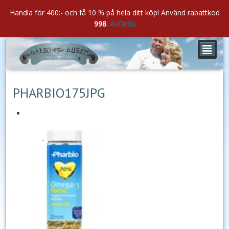
Handla för 400:- och få 10 % på hela ditt köp! Använd rabattkod
998
.
Avfärda
²
maj
13
2021
PHARBIO175JPG