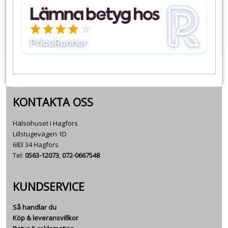
KONTAKTA OSS
Hälsohuset i Hagfors
Lillstugevägen 1D
683 34 Hagfors
Tel:
0563-12073
,
072-0667548
KUNDSERVICE
Så handlar du
Köp & leveransvillkor