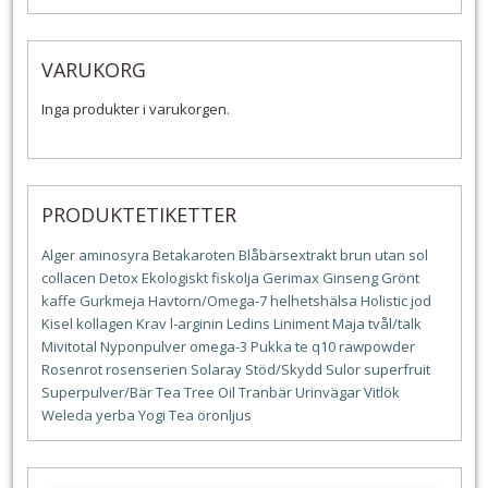
VARUKORG
Inga produkter i varukorgen.
PRODUKTETIKETTER
Alger
aminosyra
Betakaroten
Blåbärsextrakt
brun utan sol
collacen
Detox
Ekologiskt
fiskolja
Gerimax
Ginseng
Grönt
kaffe
Gurkmeja
Havtorn/Omega-7
helhetshälsa
Holistic
jod
Kisel
kollagen
Krav
l-arginin
Ledins
Liniment
Maja tvål/talk
Mivitotal
Nyponpulver
omega-3
Pukka te
q10
rawpowder
Rosenrot
rosenserien
Solaray
Stöd/Skydd
Sulor
superfruit
Superpulver/Bär
Tea Tree Oil
Tranbär
Urinvägar
Vitlök
Weleda
yerba
Yogi Tea
öronljus