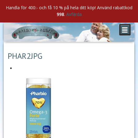
Handla för 400:- och få 10 % på hela ditt köp! Använd rabattkod
998
.
Avfärda
²
maj
13
2021
PHAR2JPG