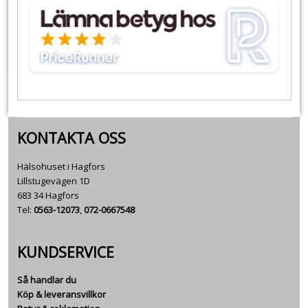
KONTAKTA OSS
Hälsohuset i Hagfors
Lillstugevägen 1D
683 34 Hagfors
Tel:
0563-12073
,
072-0667548
KUNDSERVICE
Så handlar du
Köp & leveransvillkor