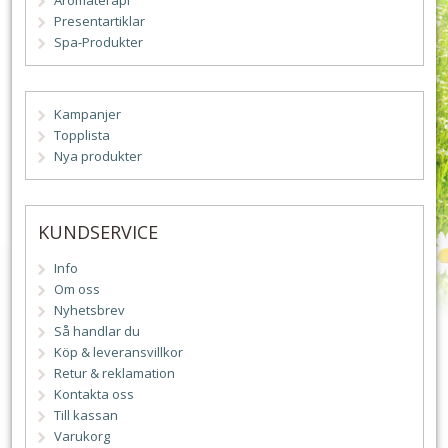
Aromaterapi
Presentartiklar
Spa-Produkter
Kampanjer
Topplista
Nya produkter
KUNDSERVICE
Info
Om oss
Nyhetsbrev
Så handlar du
Köp & leveransvillkor
Retur & reklamation
Kontakta oss
Till kassan
Varukorg