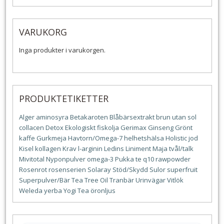
VARUKORG
Inga produkter i varukorgen.
PRODUKTETIKETTER
Alger
aminosyra
Betakaroten
Blåbärsextrakt
brun utan sol
collacen
Detox
Ekologiskt
fiskolja
Gerimax
Ginseng
Grönt
kaffe
Gurkmeja
Havtorn/Omega-7
helhetshälsa
Holistic
jod
Kisel
kollagen
Krav
l-arginin
Ledins
Liniment
Maja tvål/talk
Mivitotal
Nyponpulver
omega-3
Pukka te
q10
rawpowder
Rosenrot
rosenserien
Solaray
Stöd/Skydd
Sulor
superfruit
Superpulver/Bär
Tea Tree Oil
Tranbär
Urinvägar
Vitlök
Weleda
yerba
Yogi Tea
öronljus