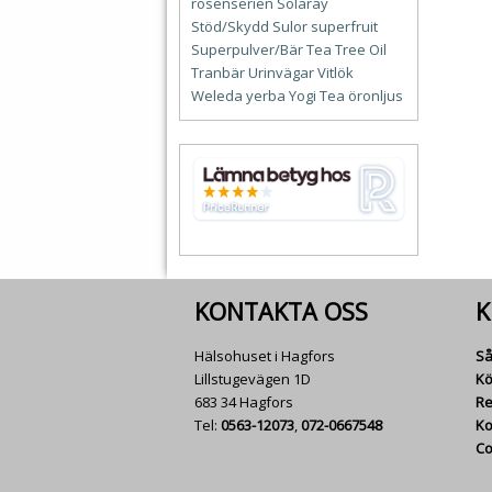
rosenserien
Solaray
Stöd/Skydd
Sulor
superfruit
Superpulver/Bär
Tea Tree Oil
Tranbär
Urinvägar
Vitlök
Weleda
yerba
Yogi Tea
öronljus
KONTAKTA OSS
K
Hälsohuset i Hagfors
Så
Lillstugevägen 1D
Kö
683 34 Hagfors
Re
Tel:
0563-12073
,
072-0667548
Ko
Co