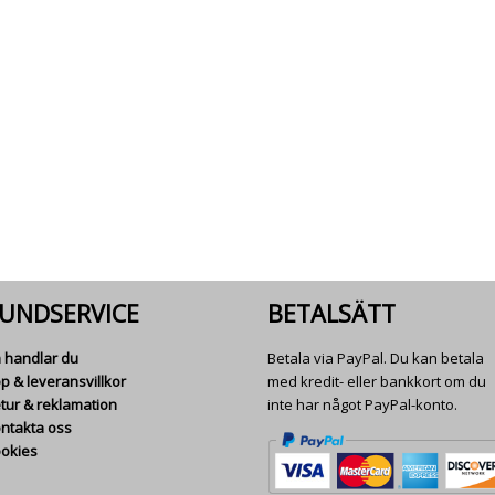
UNDSERVICE
BETALSÄTT
 handlar du
Betala via PayPal. Du kan betala
p & leveransvillkor
med kredit- eller bankkort om du
tur & reklamation
inte har något PayPal-konto.
ntakta oss
okies