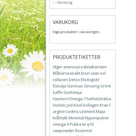
Varukorg
VARUKORG
Inga produkter i varukorgen.
PRODUKTETIKETTER
Alger
aminosyra
Betakaroten
Blåbärsextrakt
brun utan sol
collacen
Detox
Ekologiskt
fiskolja
Gerimax
Ginseng
Grönt
kaffe
Gurkmeja
Havtorn/Omega-7
helhetshälsa
Holistic
jod
Kisel
kollagen
Krav
l-
arginin
Ledins
Liniment
Maja
tvål/talk
Mivitotal
Nyponpulver
omega-3
Pukka te
q10
rawpowder
Rosenrot