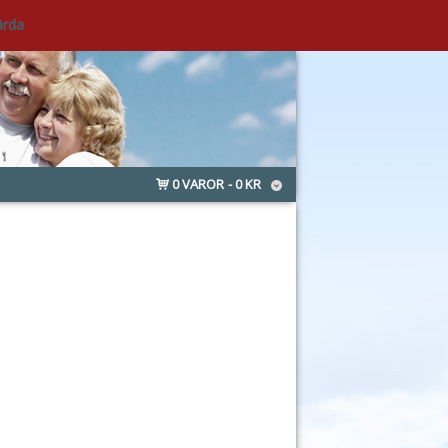
ärda
0 VAROR
0 KR