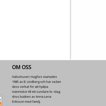
OM OSS
Hälsohuset i Hagfors startades
1985 av B. Lindberg och har sedan
dess verkat för att hjälpa
människor till ett sundare liv. Idag
drivs butiken av Anna-Lena
Eriksson med familj.