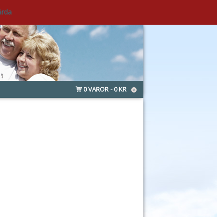
ärda
0 VAROR
0 KR