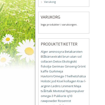
Varukorg
VARUKORG
Inga produkter i varukorgen.
PRODUKTETIKETTER
Alger
aminosyra
Betakaroten
Blåbärsextrakt
brun utan sol
collacen
Detox
Ekologiskt
fiskolja
Gerimax
Ginseng
Grönt
kaffe
Gurkmeja
Havtorn/Omega-7
helhetshälsa
Holistic
jod
Kisel
kollagen
Krav
l-
arginin
Ledins
Liniment
Maja
tvål/talk
Mivitotal
Nyponpulver
omega-3
Pukka te
q10
rawpowder
Rosenrot