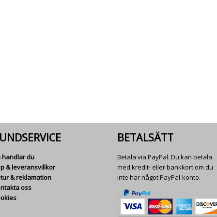
UNDSERVICE
BETALSÄTT
 handlar du
Betala via PayPal. Du kan betala
p & leveransvillkor
med kredit- eller bankkort om du
tur & reklamation
inte har något PayPal-konto.
ntakta oss
okies