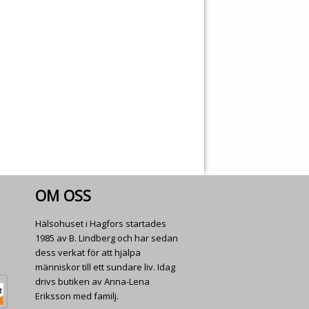
OM OSS
Hälsohuset i Hagfors startades
1985 av B. Lindberg och har sedan
dess verkat för att hjälpa
människor till ett sundare liv. Idag
drivs butiken av Anna-Lena
Eriksson med familj.