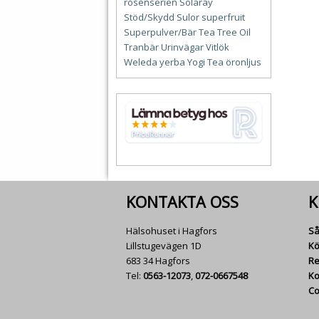
rosenserien
Solaray
Stöd/Skydd
Sulor
superfruit
Superpulver/Bär
Tea Tree Oil
Tranbär
Urinvägar
Vitlök
Weleda
yerba
Yogi Tea
öronljus
KONTAKTA OSS
K
Hälsohuset i Hagfors
Så
Lillstugevägen 1D
Kö
683 34 Hagfors
Re
Tel:
0563-12073
,
072-0667548
Ko
Co