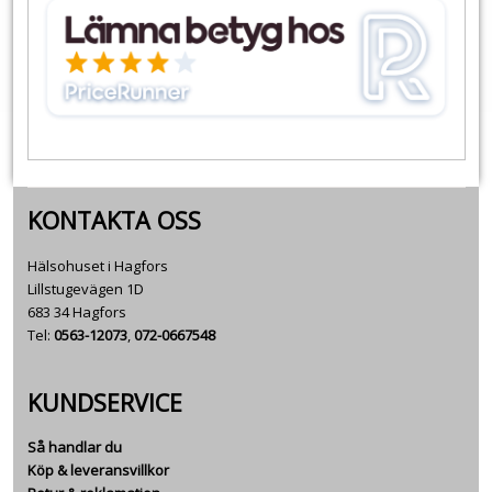
KONTAKTA OSS
Hälsohuset i Hagfors
Lillstugevägen 1D
683 34 Hagfors
Tel:
0563-12073
,
072-0667548
KUNDSERVICE
Så handlar du
Köp & leveransvillkor