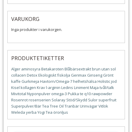
VARUKORG
Inga produkter i varukorgen.
PRODUKTETIKETTER
Alger
aminosyra
Betakaroten
Blåbärsextrakt
brun utan sol
collacen
Detox
Ekologiskt
fiskolja
Gerimax
Ginseng
Grönt
kaffe
Gurkmeja
Havtorn/Omega-7
helhetshälsa
Holistic
jod
Kisel
kollagen
Krav
l-arginin
Ledins
Liniment
Maja tvål/talk
Mivitotal
Nyponpulver
omega-3
Pukka te
q10
rawpowder
Rosenrot
rosenserien
Solaray
Stöd/Skydd
Sulor
superfruit
Superpulver/Bär
Tea Tree Oil
Tranbär
Urinvägar
Vitlök
Weleda
yerba
Yogi Tea
öronljus