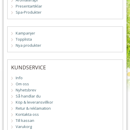
Aromaterapi
Presentartiklar
Spa-Produkter
Kampanjer
Topplista
Nya produkter
KUNDSERVICE
Info
Om oss
Nyhetsbrev
Så handlar du
Köp & leveransvillkor
Retur & reklamation
Kontakta oss
Till kassan
Varukorg