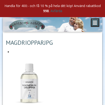
Handla för 400:- och få 10 % på hela ditt köp! Använd rabattkod
998
.
Avfärda
²
jun
27
2021
MAGDRIOPPARJPG