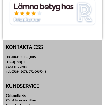
KONTAKTA OSS
Hälsohuset i Hagfors
Lillstugevägen 1D
683 34 Hagfors
Tel:
0563-12073
,
072-0667548
KUNDSERVICE
Så handlar du
Köp & leveransvillkor