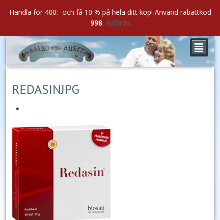
Handla för 400:- och få 10 % på hela ditt köp! Använd rabattkod
998
.
Avfärda
²
nov
07
2021
REDASINJPG