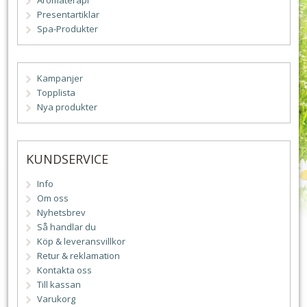
Aromaterapi
Presentartiklar
Spa-Produkter
Kampanjer
Topplista
Nya produkter
KUNDSERVICE
Info
Om oss
Nyhetsbrev
Så handlar du
Köp & leveransvillkor
Retur & reklamation
Kontakta oss
Till kassan
Varukorg