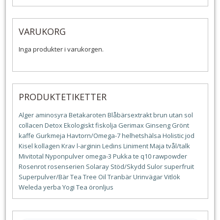
VARUKORG
Inga produkter i varukorgen.
PRODUKTETIKETTER
Alger
aminosyra
Betakaroten
Blåbärsextrakt
brun utan sol
collacen
Detox
Ekologiskt
fiskolja
Gerimax
Ginseng
Grönt
kaffe
Gurkmeja
Havtorn/Omega-7
helhetshälsa
Holistic
jod
Kisel
kollagen
Krav
l-arginin
Ledins
Liniment
Maja tvål/talk
Mivitotal
Nyponpulver
omega-3
Pukka te
q10
rawpowder
Rosenrot
rosenserien
Solaray
Stöd/Skydd
Sulor
superfruit
Superpulver/Bär
Tea Tree Oil
Tranbär
Urinvägar
Vitlök
Weleda
yerba
Yogi Tea
öronljus