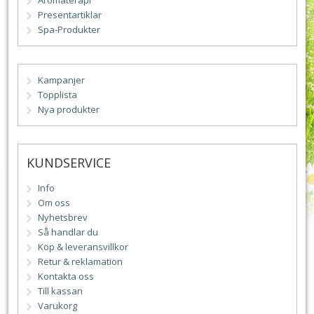
Aromaterapi
Presentartiklar
Spa-Produkter
Kampanjer
Topplista
Nya produkter
KUNDSERVICE
Info
Om oss
Nyhetsbrev
Så handlar du
Köp & leveransvillkor
Retur & reklamation
Kontakta oss
Till kassan
Varukorg