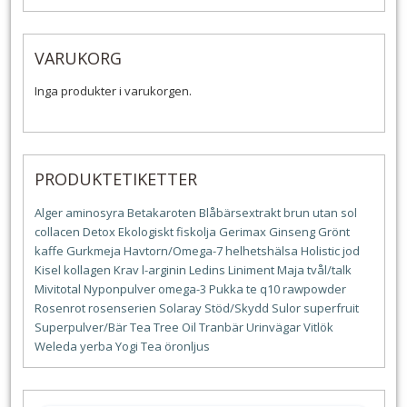
VARUKORG
Inga produkter i varukorgen.
PRODUKTETIKETTER
Alger
aminosyra
Betakaroten
Blåbärsextrakt
brun utan sol
collacen
Detox
Ekologiskt
fiskolja
Gerimax
Ginseng
Grönt
kaffe
Gurkmeja
Havtorn/Omega-7
helhetshälsa
Holistic
jod
Kisel
kollagen
Krav
l-arginin
Ledins
Liniment
Maja tvål/talk
Mivitotal
Nyponpulver
omega-3
Pukka te
q10
rawpowder
Rosenrot
rosenserien
Solaray
Stöd/Skydd
Sulor
superfruit
Superpulver/Bär
Tea Tree Oil
Tranbär
Urinvägar
Vitlök
Weleda
yerba
Yogi Tea
öronljus