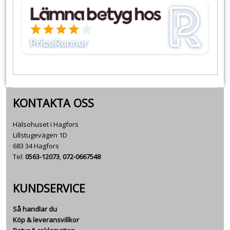
KONTAKTA OSS
Hälsohuset i Hagfors
Lillstugevägen 1D
683 34 Hagfors
Tel:
0563-12073
,
072-0667548
KUNDSERVICE
Så handlar du
Köp & leveransvillkor