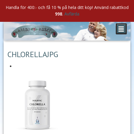
Handla för 400:- och få 10 % på hela ditt köp! Använd rabattkod
998
.
Avfärda
²
dec
30
2021
CHLORELLAJPG