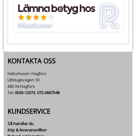
KONTAKTA OSS
Hälsohuset i Hagfors
Lillstugevägen 1D
683 34 Hagfors
Tel:
0563-12073
,
072-0667548
KUNDSERVICE
Så handlar du
Köp & leveransvillkor