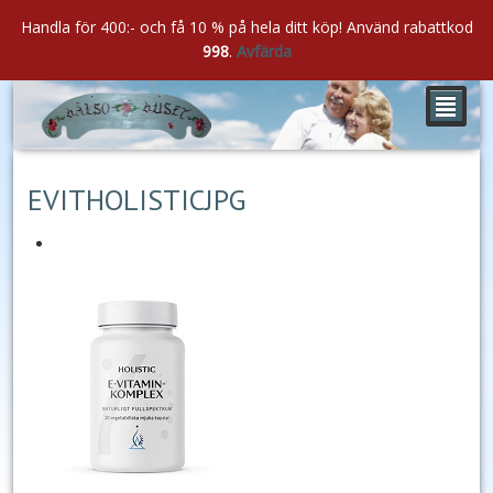
Handla för 400:- och få 10 % på hela ditt köp! Använd rabattkod
998
.
Avfärda
²
jan
20
2022
EVITHOLISTICJPG