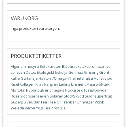
VARUKORG
Inga produkter i varukorgen.
PRODUKTETIKETTER
Alger
aminosyra
Betakaroten
Blåbärsextrakt
brun utan sol
collacen
Detox
Ekologiskt
fiskolja
Gerimax
Ginseng
Grönt
kaffe
Gurkmeja
Havtorn/Omega-7
helhetshälsa
Holistic
jod
Kisel
kollagen
Krav
l-arginin
Ledins
Liniment
Maja tvål/talk
Mivitotal
Nyponpulver
omega-3
Pukka te
q10
rawpowder
Rosenrot
rosenserien
Solaray
Stöd/Skydd
Sulor
superfruit
Superpulver/Bär
Tea Tree Oil
Tranbär
Urinvägar
Vitlök
Weleda
yerba
Yogi Tea
öronljus