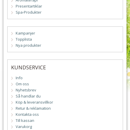
Aromaterapi
Presentartiklar
Spa-Produkter
Kampanjer
Topplista
Nya produkter
KUNDSERVICE
Info
Om oss
Nyhetsbrev
Så handlar du
Köp & leveransvillkor
Retur & reklamation
Kontakta oss
Till kassan
Varukorg