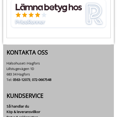
KONTAKTA OSS
Hälsohuset i Hagfors
Lillstugevägen 1D
683 34 Hagfors
Tel:
0563-12073
,
072-0667548
KUNDSERVICE
Så handlar du
Köp & leveransvillkor