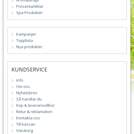
Aromaterapi
Presentartiklar
Spa-Produkter
Kampanjer
Topplista
Nya produkter
KUNDSERVICE
Info
Om oss
Nyhetsbrev
Så handlar du
Köp & leveransvillkor
Retur & reklamation
Kontakta oss
Till kassan
Varukorg