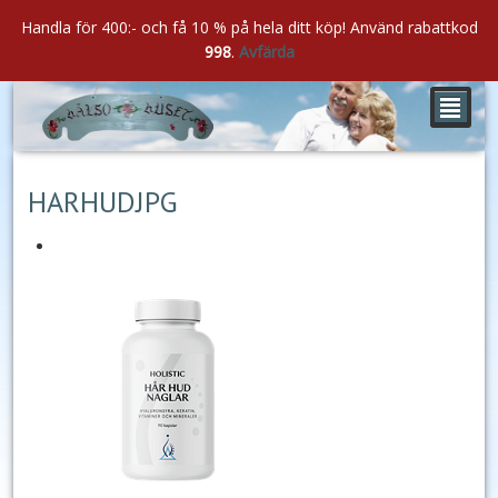
Handla för 400:- och få 10 % på hela ditt köp! Använd rabattkod
998
.
Avfärda
²
jan
22
2022
HARHUDJPG