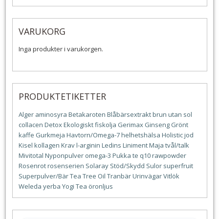
VARUKORG
Inga produkter i varukorgen.
PRODUKTETIKETTER
Alger
aminosyra
Betakaroten
Blåbärsextrakt
brun utan sol
collacen
Detox
Ekologiskt
fiskolja
Gerimax
Ginseng
Grönt
kaffe
Gurkmeja
Havtorn/Omega-7
helhetshälsa
Holistic
jod
Kisel
kollagen
Krav
l-arginin
Ledins
Liniment
Maja tvål/talk
Mivitotal
Nyponpulver
omega-3
Pukka te
q10
rawpowder
Rosenrot
rosenserien
Solaray
Stöd/Skydd
Sulor
superfruit
Superpulver/Bär
Tea Tree Oil
Tranbär
Urinvägar
Vitlök
Weleda
yerba
Yogi Tea
öronljus