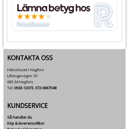
KONTAKTA OSS
Hälsohuset i Hagfors
Lillstugevägen 1D
683 34 Hagfors
Tel:
0563-12073
,
072-0667548
KUNDSERVICE
Så handlar du
Köp & leveransvillkor