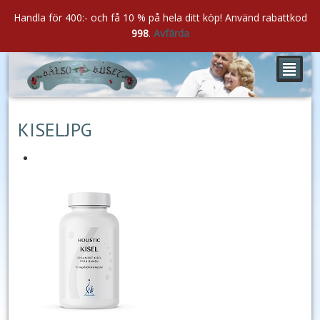
Handla för 400:- och få 10 % på hela ditt köp! Använd rabattkod
998
.
Avfärda
²
jan
22
2022
KISELJPG