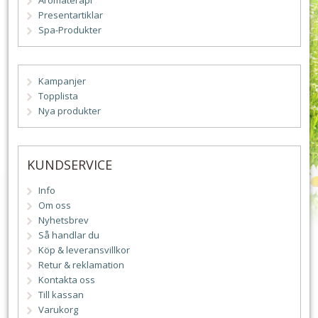
Aromaterapi
Presentartiklar
Spa-Produkter
Kampanjer
Topplista
Nya produkter
KUNDSERVICE
Info
Om oss
Nyhetsbrev
Så handlar du
Köp & leveransvillkor
Retur & reklamation
Kontakta oss
Till kassan
Varukorg