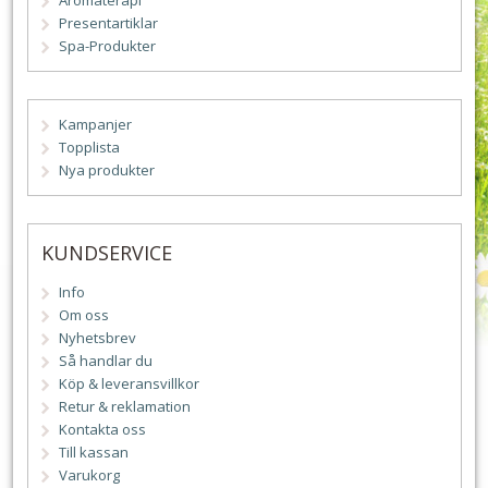
Aromaterapi
Presentartiklar
Spa-Produkter
Kampanjer
Topplista
Nya produkter
KUNDSERVICE
Info
Om oss
Nyhetsbrev
Så handlar du
Köp & leveransvillkor
Retur & reklamation
Kontakta oss
Till kassan
Varukorg