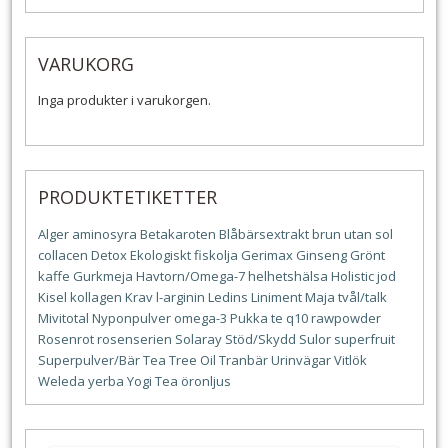
VARUKORG
Inga produkter i varukorgen.
PRODUKTETIKETTER
Alger
aminosyra
Betakaroten
Blåbärsextrakt
brun utan sol
collacen
Detox
Ekologiskt
fiskolja
Gerimax
Ginseng
Grönt
kaffe
Gurkmeja
Havtorn/Omega-7
helhetshälsa
Holistic
jod
Kisel
kollagen
Krav
l-arginin
Ledins
Liniment
Maja tvål/talk
Mivitotal
Nyponpulver
omega-3
Pukka te
q10
rawpowder
Rosenrot
rosenserien
Solaray
Stöd/Skydd
Sulor
superfruit
Superpulver/Bär
Tea Tree Oil
Tranbär
Urinvägar
Vitlök
Weleda
yerba
Yogi Tea
öronljus