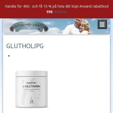
Handla för 400:- och få 10 % på hela ditt köp! Använd rabattkod
998
.
Avfärda
²
feb
08
2022
GLUTHOLJPG