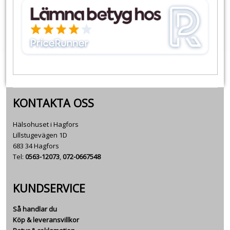
KONTAKTA OSS
Hälsohuset i Hagfors
Lillstugevägen 1D
683 34 Hagfors
Tel:
0563-12073
,
072-0667548
KUNDSERVICE
Så handlar du
Köp & leveransvillkor