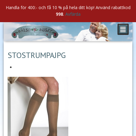
Handla för 400:- och få 10 % på hela ditt köp! Använd rabattkod
998
.
Avfärda
²
feb
17
2022
STOSTRUMPAJPG