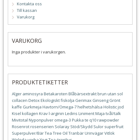
Kontakta oss
Till kassan
Varukorg
VARUKORG
Inga produkter i varukorgen.
PRODUKTETIKETTER
Alger
aminosyra
Betakaroten
Blåbärsextrakt
brun utan sol
collacen
Detox
Ekologiskt
fiskolja
Gerimax
Ginseng
Grönt
kaffe
Gurkmeja
Havtorn/Omega-7
helhetshälsa
Holistic
jod
Kisel
kollagen
Krav
l-arginin
Ledins
Liniment
Maja tvål/talk
Mivitotal
Nyponpulver
omega-3
Pukka te
q10
rawpowder
Rosenrot
rosenserien
Solaray
Stöd/Skydd
Sulor
superfruit
Superpulver/Bär
Tea Tree Oil
Tranbär
Urinvägar
Vitlök
Weleda
yerba
Yogi Tea
öronljus