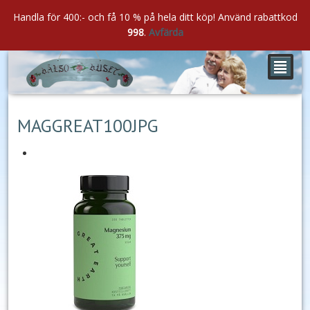
Handla för 400:- och få 10 % på hela ditt köp! Använd rabattkod
998
.
Avfärda
²
feb
23
2022
MAGGREAT100JPG