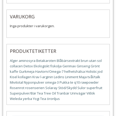
VARUKORG
Inga produkter i varukorgen.
PRODUKTETIKETTER
Alger
aminosyra
Betakaroten
Blåbärsextrakt
brun utan sol
collacen
Detox
Ekologiskt
fiskolja
Gerimax
Ginseng
Grönt
kaffe
Gurkmeja
Havtorn/Omega-7
helhetshälsa
Holistic
jod
Kisel
kollagen
Krav
l-arginin
Ledins
Liniment
Maja tvål/talk
Mivitotal
Nyponpulver
omega-3
Pukka te
q10
rawpowder
Rosenrot
rosenserien
Solaray
Stöd/Skydd
Sulor
superfruit
Superpulver/Bär
Tea Tree Oil
Tranbär
Urinvägar
Vitlök
Weleda
yerba
Yogi Tea
öronljus