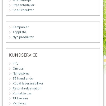
Aromaterapi
Presentartiklar
Spa-Produkter
Kampanjer
Topplista
Nya produkter
KUNDSERVICE
Info
Om oss
Nyhetsbrev
Så handlar du
Köp & leveransvillkor
Retur & reklamation
Kontakta oss
Till kassan
Varukorg