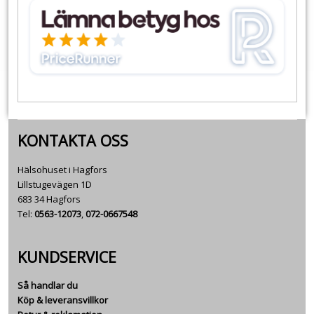
KONTAKTA OSS
Hälsohuset i Hagfors
Lillstugevägen 1D
683 34 Hagfors
Tel:
0563-12073
,
072-0667548
KUNDSERVICE
Så handlar du
Köp & leveransvillkor