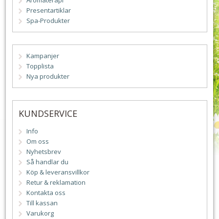
Aromaterapi
Presentartiklar
Spa-Produkter
Kampanjer
Topplista
Nya produkter
KUNDSERVICE
Info
Om oss
Nyhetsbrev
Så handlar du
Köp & leveransvillkor
Retur & reklamation
Kontakta oss
Till kassan
Varukorg