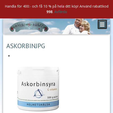
Handla för 400:- och få 10 % på hela ditt köp! Använd rabattkod
998
.
Avfärda
²
mar
26
2022
ASKORBINJPG