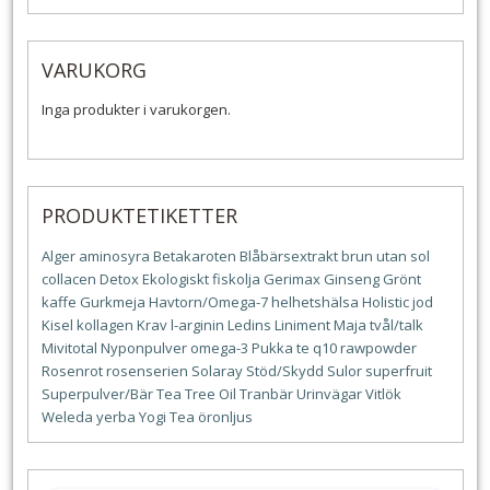
VARUKORG
Inga produkter i varukorgen.
PRODUKTETIKETTER
Alger
aminosyra
Betakaroten
Blåbärsextrakt
brun utan sol
collacen
Detox
Ekologiskt
fiskolja
Gerimax
Ginseng
Grönt
kaffe
Gurkmeja
Havtorn/Omega-7
helhetshälsa
Holistic
jod
Kisel
kollagen
Krav
l-arginin
Ledins
Liniment
Maja tvål/talk
Mivitotal
Nyponpulver
omega-3
Pukka te
q10
rawpowder
Rosenrot
rosenserien
Solaray
Stöd/Skydd
Sulor
superfruit
Superpulver/Bär
Tea Tree Oil
Tranbär
Urinvägar
Vitlök
Weleda
yerba
Yogi Tea
öronljus