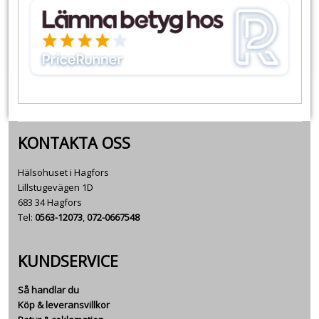
KONTAKTA OSS
Hälsohuset i Hagfors
Lillstugevägen 1D
683 34 Hagfors
Tel:
0563-12073
,
072-0667548
KUNDSERVICE
Så handlar du
Köp & leveransvillkor