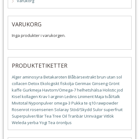
Varukorg
VARUKORG
Inga produkter i varukorgen.
PRODUKTETIKETTER
Alger
aminosyra
Betakaroten
Blåbärsextrakt
brun utan sol
collacen
Detox
Ekologiskt
fiskolja
Gerimax
Ginseng
Grönt
kaffe
Gurkmeja
Havtorn/Omega-7
helhetshälsa
Holistic
jod
Kisel
kollagen
Krav
l-arginin
Ledins
Liniment
Maja tvål/talk
Mivitotal
Nyponpulver
omega-3
Pukka te
q10
rawpowder
Rosenrot
rosenserien
Solaray
Stöd/Skydd
Sulor
superfruit
Superpulver/Bär
Tea Tree Oil
Tranbär
Urinvägar
Vitlök
Weleda
yerba
Yogi Tea
öronljus