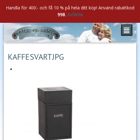
Handla för 400:- och få 10 % på hela ditt köp! Använd rabattkod
998
.
Avfärda
²
apr
08
2022
KAFFESVARTJPG