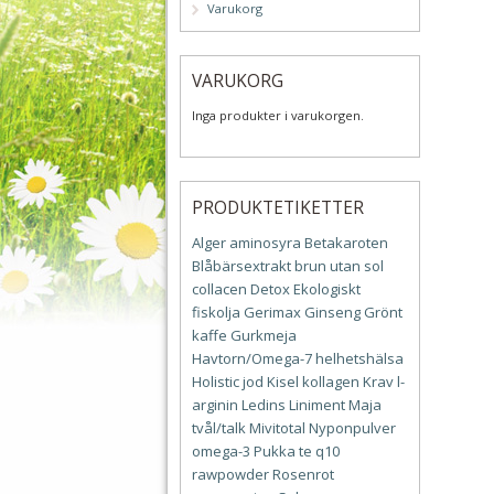
Varukorg
VARUKORG
Inga produkter i varukorgen.
PRODUKTETIKETTER
Alger
aminosyra
Betakaroten
Blåbärsextrakt
brun utan sol
collacen
Detox
Ekologiskt
fiskolja
Gerimax
Ginseng
Grönt
kaffe
Gurkmeja
Havtorn/Omega-7
helhetshälsa
Holistic
jod
Kisel
kollagen
Krav
l-
arginin
Ledins
Liniment
Maja
tvål/talk
Mivitotal
Nyponpulver
omega-3
Pukka te
q10
rawpowder
Rosenrot