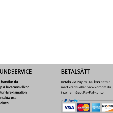
UNDSERVICE
BETALSÄTT
 handlar du
Betala via PayPal. Du kan betala
p & leveransvillkor
med kredit- eller bankkort om du
tur & reklamation
inte har något PayPal-konto.
ntakta oss
okies