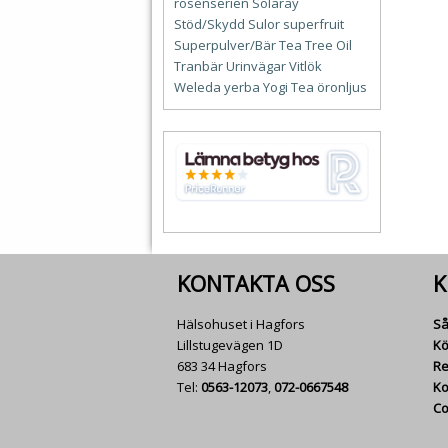
rosenserien
Solaray
Stöd/Skydd
Sulor
superfruit
Superpulver/Bär
Tea Tree Oil
Tranbär
Urinvägar
Vitlök
Weleda
yerba
Yogi Tea
öronljus
KONTAKTA OSS
K
Hälsohuset i Hagfors
Så
Lillstugevägen 1D
Kö
683 34 Hagfors
Re
Tel:
0563-12073
,
072-0667548
Ko
Co