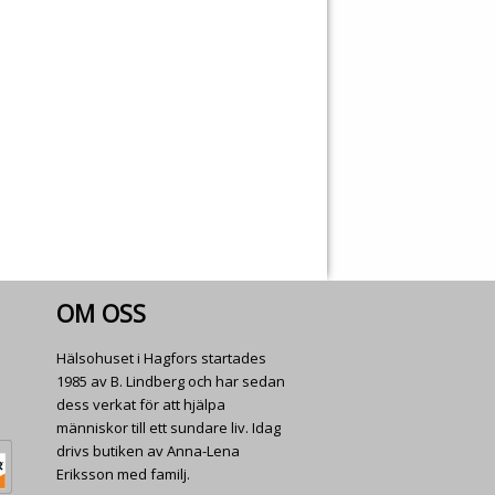
OM OSS
Hälsohuset i Hagfors startades
1985 av B. Lindberg och har sedan
dess verkat för att hjälpa
människor till ett sundare liv. Idag
drivs butiken av Anna-Lena
Eriksson med familj.