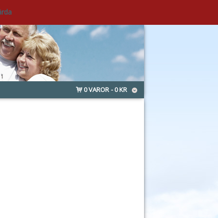
ärda
0 VAROR
0 KR