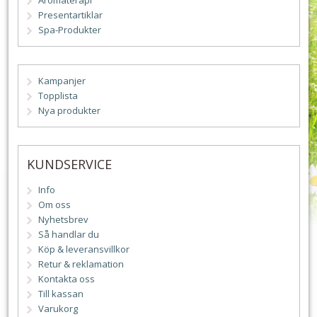
Aromaterapi
Presentartiklar
Spa-Produkter
Kampanjer
Topplista
Nya produkter
KUNDSERVICE
Info
Om oss
Nyhetsbrev
Så handlar du
Köp & leveransvillkor
Retur & reklamation
Kontakta oss
Till kassan
Varukorg