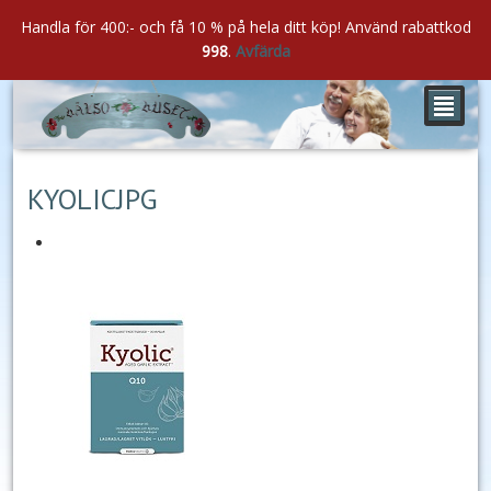
Handla för 400:- och få 10 % på hela ditt köp! Använd rabattkod
998
.
Avfärda
²
maj
05
2022
KYOLICJPG