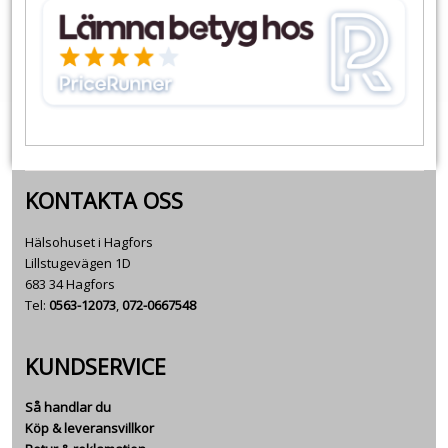
KONTAKTA OSS
Hälsohuset i Hagfors
Lillstugevägen 1D
683 34 Hagfors
Tel:
0563-12073
,
072-0667548
KUNDSERVICE
Så handlar du
Köp & leveransvillkor