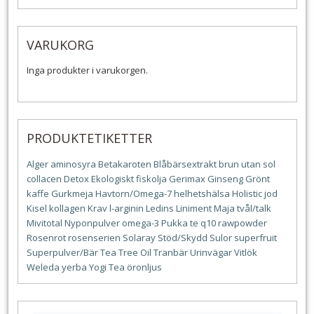
VARUKORG
Inga produkter i varukorgen.
PRODUKTETIKETTER
Alger
aminosyra
Betakaroten
Blåbärsextrakt
brun utan sol
collacen
Detox
Ekologiskt
fiskolja
Gerimax
Ginseng
Grönt
kaffe
Gurkmeja
Havtorn/Omega-7
helhetshälsa
Holistic
jod
Kisel
kollagen
Krav
l-arginin
Ledins
Liniment
Maja tvål/talk
Mivitotal
Nyponpulver
omega-3
Pukka te
q10
rawpowder
Rosenrot
rosenserien
Solaray
Stöd/Skydd
Sulor
superfruit
Superpulver/Bär
Tea Tree Oil
Tranbär
Urinvägar
Vitlök
Weleda
yerba
Yogi Tea
öronljus