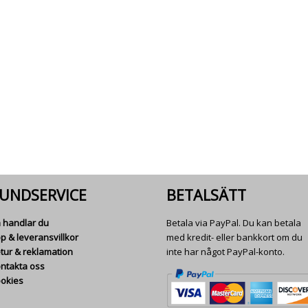
UNDSERVICE
BETALSÄTT
 handlar du
Betala via PayPal. Du kan betala
p & leveransvillkor
med kredit- eller bankkort om du
tur & reklamation
inte har något PayPal-konto.
ntakta oss
okies