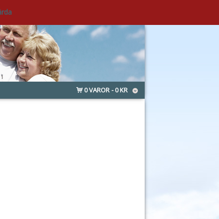
ärda
0 VAROR
0 KR