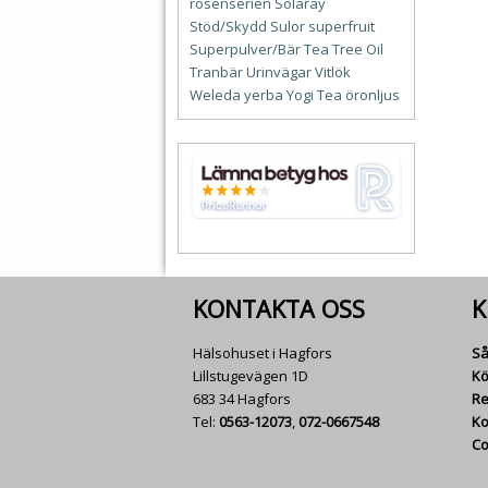
rosenserien
Solaray
Stöd/Skydd
Sulor
superfruit
Superpulver/Bär
Tea Tree Oil
Tranbär
Urinvägar
Vitlök
Weleda
yerba
Yogi Tea
öronljus
KONTAKTA OSS
K
Hälsohuset i Hagfors
Så
Lillstugevägen 1D
Kö
683 34 Hagfors
Re
Tel:
0563-12073
,
072-0667548
Ko
Co