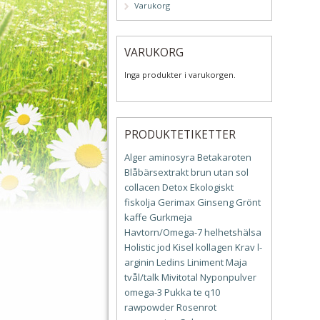
Varukorg
VARUKORG
Inga produkter i varukorgen.
PRODUKTETIKETTER
Alger
aminosyra
Betakaroten
Blåbärsextrakt
brun utan sol
collacen
Detox
Ekologiskt
fiskolja
Gerimax
Ginseng
Grönt
kaffe
Gurkmeja
Havtorn/Omega-7
helhetshälsa
Holistic
jod
Kisel
kollagen
Krav
l-
arginin
Ledins
Liniment
Maja
tvål/talk
Mivitotal
Nyponpulver
omega-3
Pukka te
q10
rawpowder
Rosenrot