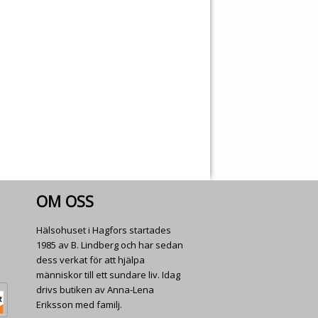
OM OSS
Hälsohuset i Hagfors startades
1985 av B. Lindberg och har sedan
dess verkat för att hjälpa
människor till ett sundare liv. Idag
drivs butiken av Anna-Lena
Eriksson med familj.