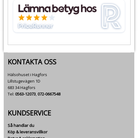
KONTAKTA OSS
Hälsohuset i Hagfors
Lillstugevägen 1D
683 34 Hagfors
Tel:
0563-12073
,
072-0667548
KUNDSERVICE
Så handlar du
Köp & leveransvillkor