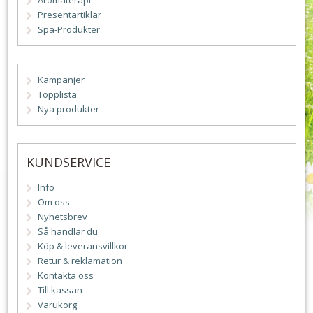
Aromaterapi
Presentartiklar
Spa-Produkter
Kampanjer
Topplista
Nya produkter
KUNDSERVICE
Info
Om oss
Nyhetsbrev
Så handlar du
Köp & leveransvillkor
Retur & reklamation
Kontakta oss
Till kassan
Varukorg