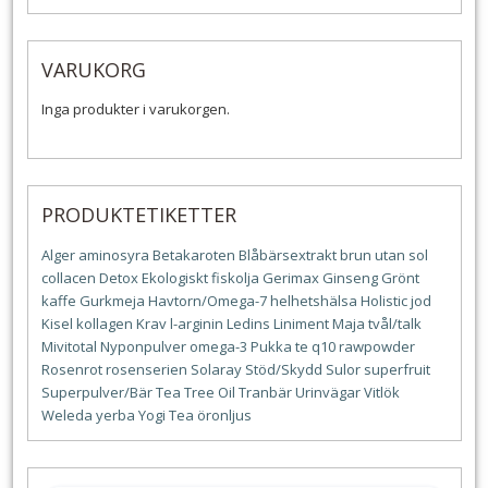
VARUKORG
Inga produkter i varukorgen.
PRODUKTETIKETTER
Alger
aminosyra
Betakaroten
Blåbärsextrakt
brun utan sol
collacen
Detox
Ekologiskt
fiskolja
Gerimax
Ginseng
Grönt
kaffe
Gurkmeja
Havtorn/Omega-7
helhetshälsa
Holistic
jod
Kisel
kollagen
Krav
l-arginin
Ledins
Liniment
Maja tvål/talk
Mivitotal
Nyponpulver
omega-3
Pukka te
q10
rawpowder
Rosenrot
rosenserien
Solaray
Stöd/Skydd
Sulor
superfruit
Superpulver/Bär
Tea Tree Oil
Tranbär
Urinvägar
Vitlök
Weleda
yerba
Yogi Tea
öronljus