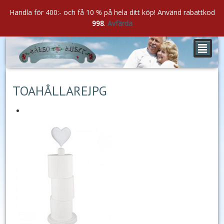
Handla för 400:- och få 10 % på hela ditt köp! Använd rabattkod
998
.
Avfärda
²
maj
23
2022
TOAHÅLLAREJPG