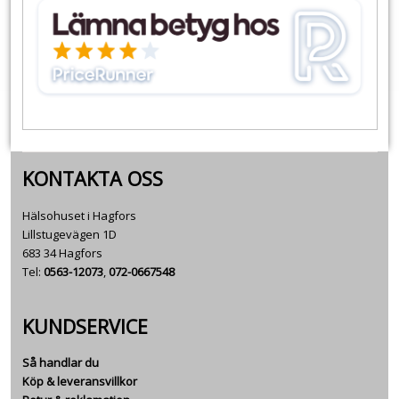
KONTAKTA OSS
Hälsohuset i Hagfors
Lillstugevägen 1D
683 34 Hagfors
Tel:
0563-12073
,
072-0667548
KUNDSERVICE
Så handlar du
Köp & leveransvillkor