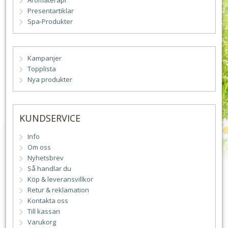
Aromaterapi
Presentartiklar
Spa-Produkter
Kampanjer
Topplista
Nya produkter
KUNDSERVICE
Info
Om oss
Nyhetsbrev
Så handlar du
Köp & leveransvillkor
Retur & reklamation
Kontakta oss
Till kassan
Varukorg