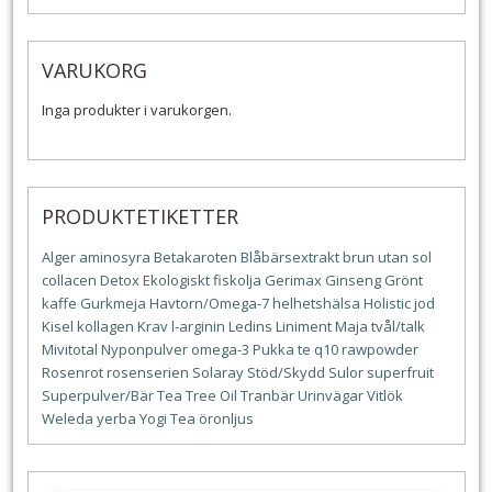
VARUKORG
Inga produkter i varukorgen.
PRODUKTETIKETTER
Alger
aminosyra
Betakaroten
Blåbärsextrakt
brun utan sol
collacen
Detox
Ekologiskt
fiskolja
Gerimax
Ginseng
Grönt
kaffe
Gurkmeja
Havtorn/Omega-7
helhetshälsa
Holistic
jod
Kisel
kollagen
Krav
l-arginin
Ledins
Liniment
Maja tvål/talk
Mivitotal
Nyponpulver
omega-3
Pukka te
q10
rawpowder
Rosenrot
rosenserien
Solaray
Stöd/Skydd
Sulor
superfruit
Superpulver/Bär
Tea Tree Oil
Tranbär
Urinvägar
Vitlök
Weleda
yerba
Yogi Tea
öronljus