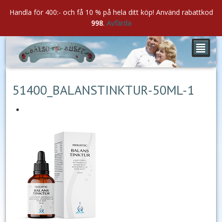
Handla för 400:- och få 10 % på hela ditt köp! Använd rabattkod
998
.
Avfärda
²
jun
02
2022
51400_BALANSTINKTUR-50ML-1