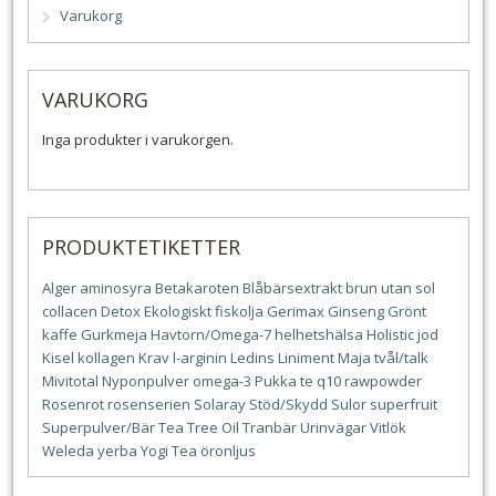
Varukorg
VARUKORG
Inga produkter i varukorgen.
PRODUKTETIKETTER
Alger
aminosyra
Betakaroten
Blåbärsextrakt
brun utan sol
collacen
Detox
Ekologiskt
fiskolja
Gerimax
Ginseng
Grönt
kaffe
Gurkmeja
Havtorn/Omega-7
helhetshälsa
Holistic
jod
Kisel
kollagen
Krav
l-arginin
Ledins
Liniment
Maja tvål/talk
Mivitotal
Nyponpulver
omega-3
Pukka te
q10
rawpowder
Rosenrot
rosenserien
Solaray
Stöd/Skydd
Sulor
superfruit
Superpulver/Bär
Tea Tree Oil
Tranbär
Urinvägar
Vitlök
Weleda
yerba
Yogi Tea
öronljus