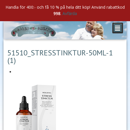
Handla för 400:- och få 10 % på hela ditt köp! Använd rabattkod
998
.
Avfärda
²
jun
02
2022
51510_STRESSTINKTUR-50ML-1
(1)