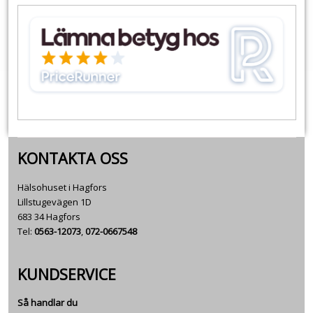
KONTAKTA OSS
Hälsohuset i Hagfors
Lillstugevägen 1D
683 34 Hagfors
Tel:
0563-12073
,
072-0667548
KUNDSERVICE
Så handlar du