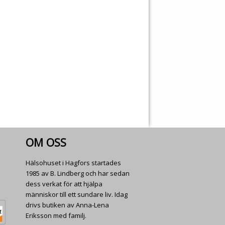
OM OSS
Hälsohuset i Hagfors startades
1985 av B. Lindberg och har sedan
dess verkat för att hjälpa
människor till ett sundare liv. Idag
drivs butiken av Anna-Lena
Eriksson med familj.