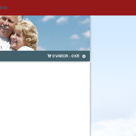
ärda
0 VAROR
0 KR