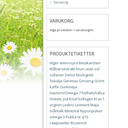
Varukorg
VARUKORG
Inga produkter i varukorgen.
PRODUKTETIKETTER
Alger
aminosyra
Betakaroten
Blåbärsextrakt
brun utan sol
collacen
Detox
Ekologiskt
fiskolja
Gerimax
Ginseng
Grönt
kaffe
Gurkmeja
Havtorn/Omega-7
helhetshälsa
Holistic
jod
Kisel
kollagen
Krav
l-
arginin
Ledins
Liniment
Maja
tvål/talk
Mivitotal
Nyponpulver
omega-3
Pukka te
q10
rawpowder
Rosenrot