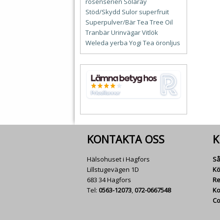
rosenserien
Solaray
Stöd/Skydd
Sulor
superfruit
Superpulver/Bär
Tea Tree Oil
Tranbär
Urinvägar
Vitlök
Weleda
yerba
Yogi Tea
öronljus
KONTAKTA OSS
K
Hälsohuset i Hagfors
Så
Lillstugevägen 1D
Kö
683 34 Hagfors
Re
Tel:
0563-12073
,
072-0667548
Ko
Co