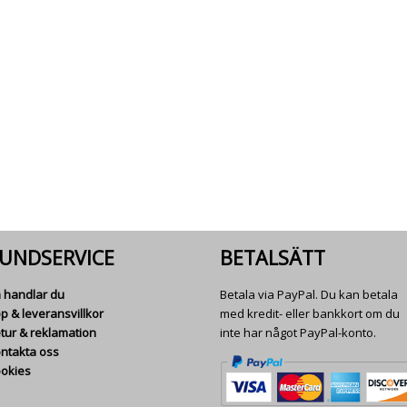
UNDSERVICE
BETALSÄTT
 handlar du
Betala via PayPal. Du kan betala
p & leveransvillkor
med kredit- eller bankkort om du
tur & reklamation
inte har något PayPal-konto.
ntakta oss
okies