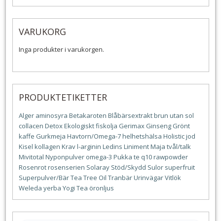
VARUKORG
Inga produkter i varukorgen.
PRODUKTETIKETTER
Alger
aminosyra
Betakaroten
Blåbärsextrakt
brun utan sol
collacen
Detox
Ekologiskt
fiskolja
Gerimax
Ginseng
Grönt
kaffe
Gurkmeja
Havtorn/Omega-7
helhetshälsa
Holistic
jod
Kisel
kollagen
Krav
l-arginin
Ledins
Liniment
Maja tvål/talk
Mivitotal
Nyponpulver
omega-3
Pukka te
q10
rawpowder
Rosenrot
rosenserien
Solaray
Stöd/Skydd
Sulor
superfruit
Superpulver/Bär
Tea Tree Oil
Tranbär
Urinvägar
Vitlök
Weleda
yerba
Yogi Tea
öronljus