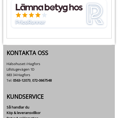
KONTAKTA OSS
Hälsohuset i Hagfors
Lillstugevägen 1D
683 34 Hagfors
Tel:
0563-12073
,
072-0667548
KUNDSERVICE
Så handlar du
Köp & leveransvillkor