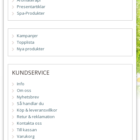
Aromaterapi
Presentartiklar
Spa-Produkter
Kampanjer
Topplista
Nya produkter
KUNDSERVICE
Info
Om oss
Nyhetsbrev
Så handlar du
Köp & leveransvillkor
Retur & reklamation
Kontakta oss
Till kassan
Varukorg