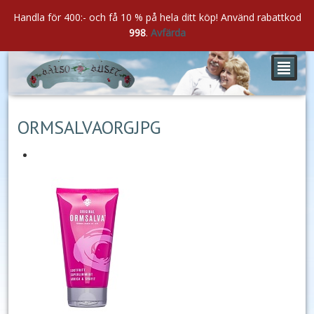
Handla för 400:- och få 10 % på hela ditt köp! Använd rabattkod
998
.
Avfärda
²
aug
07
2022
ORMSALVAORGJPG