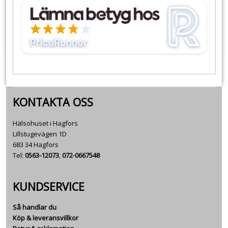
KONTAKTA OSS
Hälsohuset i Hagfors
Lillstugevägen 1D
683 34 Hagfors
Tel:
0563-12073
,
072-0667548
KUNDSERVICE
Så handlar du
Köp & leveransvillkor