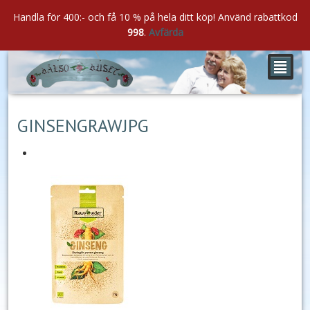
Handla för 400:- och få 10 % på hela ditt köp! Använd rabattkod
998
.
Avfärda
²
aug
09
2022
GINSENGRAWJPG