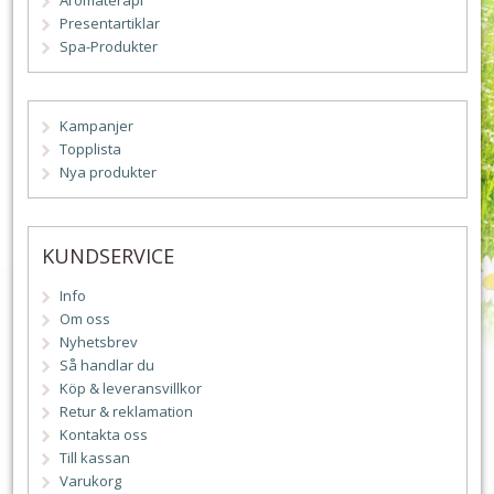
Aromaterapi
Presentartiklar
Spa-Produkter
Kampanjer
Topplista
Nya produkter
KUNDSERVICE
Info
Om oss
Nyhetsbrev
Så handlar du
Köp & leveransvillkor
Retur & reklamation
Kontakta oss
Till kassan
Varukorg