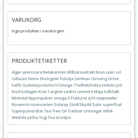
VARUKORG
Inga produkter i varukorgen.
PRODUKTETIKETTER
Alger
aminosyra
Betakaroten
Blåbärsextrakt
brun utan sol
collacen
Detox
Ekologiskt
fiskolja
Gerimax
Ginseng
Grönt
kaffe
Gurkmeja
Havtorn/Omega-7
helhetshälsa
Holistic
jod
Kisel
kollagen
Krav
l-arginin
Ledins
Liniment
Maja tvål/talk
Mivitotal
Nyponpulver
omega-3
Pukka te
q10
rawpowder
Rosenrot
rosenserien
Solaray
Stöd/Skydd
Sulor
superfruit
Superpulver/Bär
Tea Tree Oil
Tranbär
Urinvägar
Vitlök
Weleda
yerba
Yogi Tea
öronljus