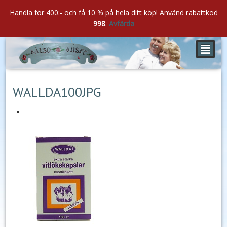
Handla för 400:- och få 10 % på hela ditt köp! Använd rabattkod
998
.
Avfärda
²
aug
19
2022
WALLDA100JPG