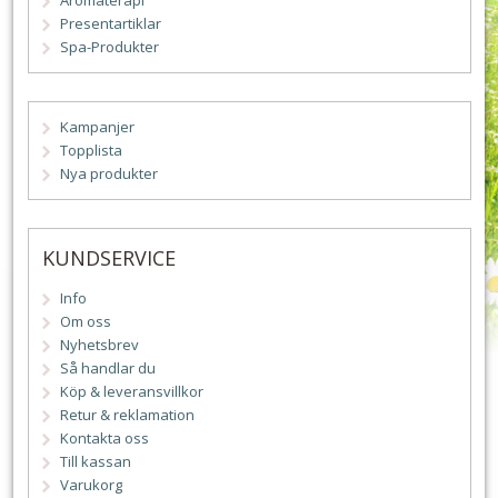
Aromaterapi
Presentartiklar
Spa-Produkter
Kampanjer
Topplista
Nya produkter
KUNDSERVICE
Info
Om oss
Nyhetsbrev
Så handlar du
Köp & leveransvillkor
Retur & reklamation
Kontakta oss
Till kassan
Varukorg