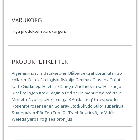
VARUKORG
Inga produkter i varukorgen.
PRODUKTETIKETTER
Alger
aminosyra
Betakaroten
Blåbärsextrakt
brun utan sol
collacen
Detox
Ekologiskt
fiskolja
Gerimax
Ginseng
Grönt
kaffe
Gurkmeja
Havtorn/Omega-7
helhetshälsa
Holistic
jod
Kisel
kollagen
Krav
l-arginin
Ledins
Liniment
Maja tvål/talk
Mivitotal
Nyponpulver
omega-3
Pukka te
q10
rawpowder
Rosenrot
rosenserien
Solaray
Stöd/Skydd
Sulor
superfruit
Superpulver/Bär
Tea Tree Oil
Tranbär
Urinvägar
Vitlök
Weleda
yerba
Yogi Tea
öronljus