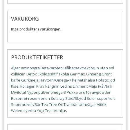
VARUKORG
Inga produkter i varukorgen.
PRODUKTETIKETTER
Alger
aminosyra
Betakaroten
Blåbärsextrakt
brun utan sol
collacen
Detox
Ekologiskt
fiskolja
Gerimax
Ginseng
Grönt
kaffe
Gurkmeja
Havtorn/Omega-7
helhetshälsa
Holistic
jod
Kisel
kollagen
Krav
l-arginin
Ledins
Liniment
Maja tvål/talk
Mivitotal
Nyponpulver
omega-3
Pukka te
q10
rawpowder
Rosenrot
rosenserien
Solaray
Stöd/Skydd
Sulor
superfruit
Superpulver/Bär
Tea Tree Oil
Tranbär
Urinvägar
Vitlök
Weleda
yerba
Yogi Tea
öronljus