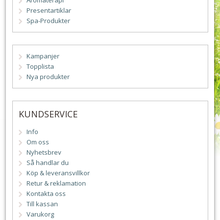
Aromaterapi
Presentartiklar
Spa-Produkter
Kampanjer
Topplista
Nya produkter
KUNDSERVICE
Info
Om oss
Nyhetsbrev
Så handlar du
Köp & leveransvillkor
Retur & reklamation
Kontakta oss
Till kassan
Varukorg