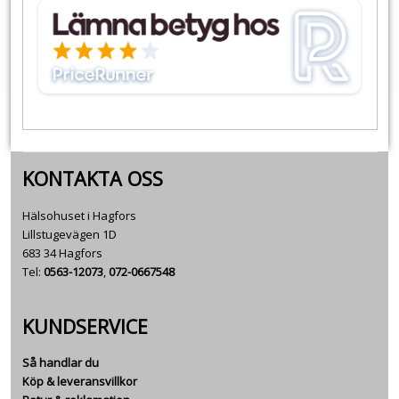
KONTAKTA OSS
Hälsohuset i Hagfors
Lillstugevägen 1D
683 34 Hagfors
Tel:
0563-12073
,
072-0667548
KUNDSERVICE
Så handlar du
Köp & leveransvillkor