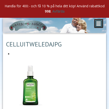
Handla för 400:- och få 10 % på hela ditt köp! Använd rabattkod
998
.
Avfärda
²
aug
30
2022
CELLUITWELEDAJPG