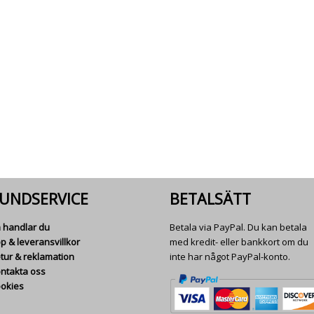
UNDSERVICE
BETALSÄTT
 handlar du
Betala via PayPal. Du kan betala
p & leveransvillkor
med kredit- eller bankkort om du
tur & reklamation
inte har något PayPal-konto.
ntakta oss
okies