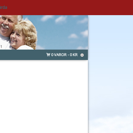
ärda
0 VAROR
0 KR