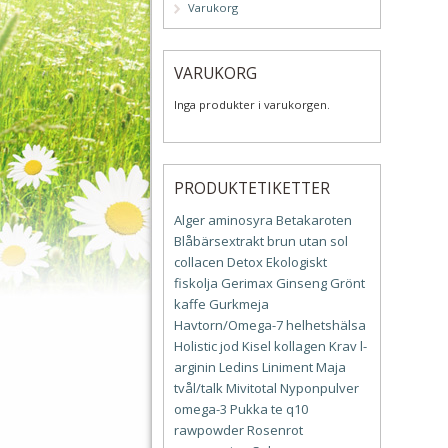
Varukorg
VARUKORG
Inga produkter i varukorgen.
PRODUKTETIKETTER
Alger
aminosyra
Betakaroten
Blåbärsextrakt
brun utan sol
collacen
Detox
Ekologiskt
fiskolja
Gerimax
Ginseng
Grönt
kaffe
Gurkmeja
Havtorn/Omega-7
helhetshälsa
Holistic
jod
Kisel
kollagen
Krav
l-
arginin
Ledins
Liniment
Maja
tvål/talk
Mivitotal
Nyponpulver
omega-3
Pukka te
q10
rawpowder
Rosenrot