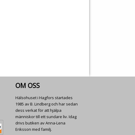
OM OSS
Hälsohuset i Hagfors startades
1985 av B. Lindberg och har sedan
dess verkat för att hjälpa
människor till ett sundare liv. Idag
drivs butiken av Anna-Lena
Eriksson med familj.