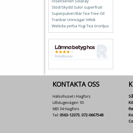
rosenserien
Solaray
Stöd/Skydd
Sulor
superfruit
Superpulver/Bär
Tea Tree Oil
Tranbär
Urinvägar
Vitlök
Weleda
yerba
Yogi Tea
öronljus
KONTAKTA OSS
K
Hälsohuset i Hagfors
Så
Lillstugevägen 1D
Kö
683 34 Hagfors
Re
Tel:
0563-12073
,
072-0667548
Ko
Co