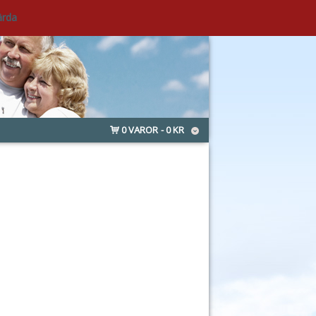
ärda
0 VAROR
0 KR