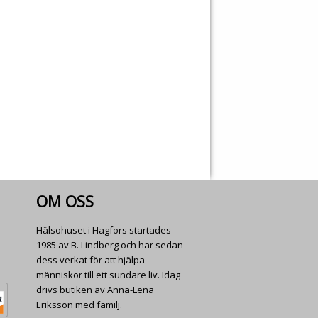
OM OSS
Hälsohuset i Hagfors startades
1985 av B. Lindberg och har sedan
dess verkat för att hjälpa
människor till ett sundare liv. Idag
drivs butiken av Anna-Lena
Eriksson med familj.