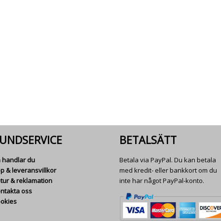
UNDSERVICE
BETALSÄTT
 handlar du
Betala via PayPal. Du kan betala
p & leveransvillkor
med kredit- eller bankkort om du
tur & reklamation
inte har något PayPal-konto.
ntakta oss
okies