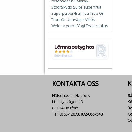
rosenserien
Solaray
Stöd/Skydd
Sulor
superfruit
Superpulver/Bär
Tea Tree Oil
Tranbär
Urinvägar
Vitlök
Weleda
yerba
Yogi Tea
öronljus
KONTAKTA OSS
K
Hälsohuset i Hagfors
Så
Lillstugevägen 1D
Kö
683 34 Hagfors
Re
Tel:
0563-12073
,
072-0667548
Ko
Co