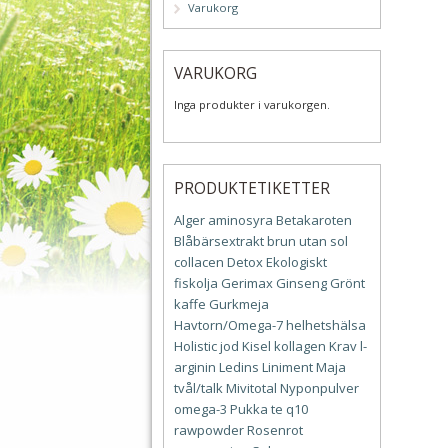
Varukorg
VARUKORG
Inga produkter i varukorgen.
PRODUKTETIKETTER
Alger
aminosyra
Betakaroten
Blåbärsextrakt
brun utan sol
collacen
Detox
Ekologiskt
fiskolja
Gerimax
Ginseng
Grönt
kaffe
Gurkmeja
Havtorn/Omega-7
helhetshälsa
Holistic
jod
Kisel
kollagen
Krav
l-
arginin
Ledins
Liniment
Maja
tvål/talk
Mivitotal
Nyponpulver
omega-3
Pukka te
q10
rawpowder
Rosenrot