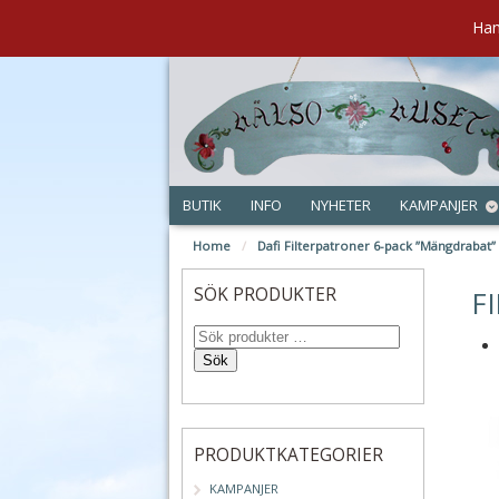
Han
BUTIK
INFO
NYHETER
KAMPANJER
Home
/
Dafi Filterpatroner 6-pack ”Mängdrabat”
sep
SÖK PRODUKTER
F
Sök
PRODUKTKATEGORIER
KAMPANJER