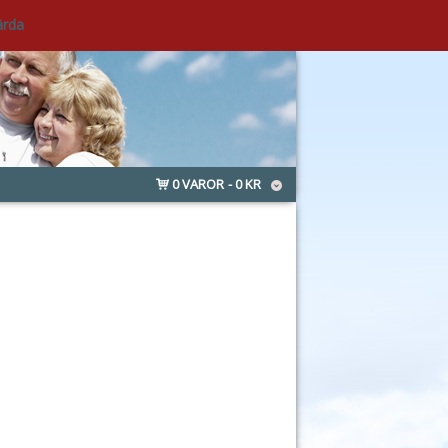
ärda
0 VAROR
0 KR