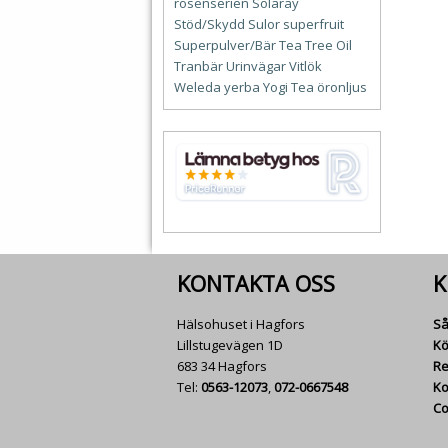
rosenserien
Solaray
Stöd/Skydd
Sulor
superfruit
Superpulver/Bär
Tea Tree Oil
Tranbär
Urinvägar
Vitlök
Weleda
yerba
Yogi Tea
öronljus
KONTAKTA OSS
K
Hälsohuset i Hagfors
Så
Lillstugevägen 1D
Kö
683 34 Hagfors
Re
Tel:
0563-12073
,
072-0667548
Ko
Co