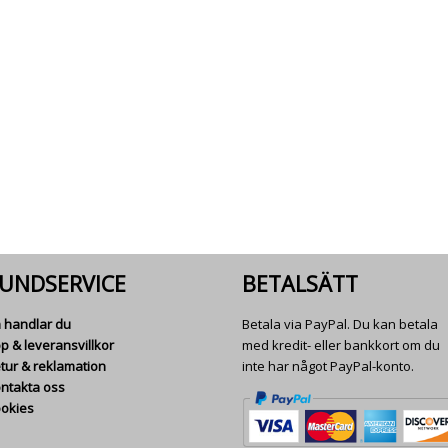
UNDSERVICE
BETALSÄTT
 handlar du
Betala via PayPal. Du kan betala
p & leveransvillkor
med kredit- eller bankkort om du
tur & reklamation
inte har något PayPal-konto.
ntakta oss
okies