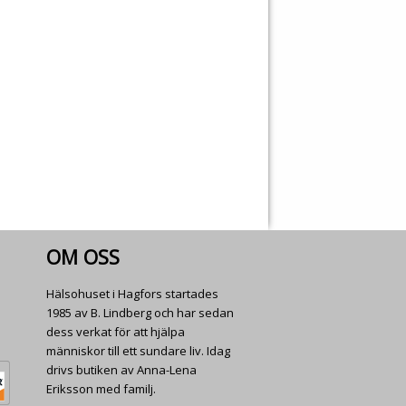
OM OSS
Hälsohuset i Hagfors startades
1985 av B. Lindberg och har sedan
dess verkat för att hjälpa
människor till ett sundare liv. Idag
drivs butiken av Anna-Lena
Eriksson med familj.