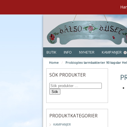
Han
BUTIK
INFO
NYHETER
KAMPANJER
Home
/
Probioplex tarmbakterier 90 kapslar Hel
aug
SÖK PRODUKTER
P
Sök
PRODUKTKATEGORIER
KAMPANJER