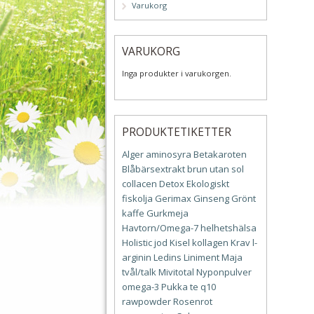
Varukorg
VARUKORG
Inga produkter i varukorgen.
PRODUKTETIKETTER
Alger
aminosyra
Betakaroten
Blåbärsextrakt
brun utan sol
collacen
Detox
Ekologiskt
fiskolja
Gerimax
Ginseng
Grönt
kaffe
Gurkmeja
Havtorn/Omega-7
helhetshälsa
Holistic
jod
Kisel
kollagen
Krav
l-
arginin
Ledins
Liniment
Maja
tvål/talk
Mivitotal
Nyponpulver
omega-3
Pukka te
q10
rawpowder
Rosenrot