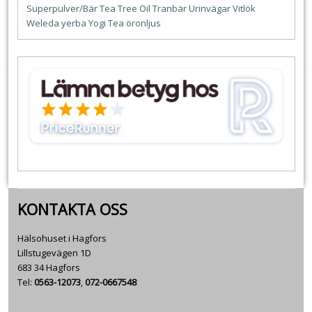
Superpulver/Bär
Tea Tree Oil
Tranbär
Urinvägar
Vitlök
Weleda
yerba
Yogi Tea
öronljus
KONTAKTA OSS
Hälsohuset i Hagfors
Lillstugevägen 1D
683 34 Hagfors
Tel:
0563-12073
,
072-0667548