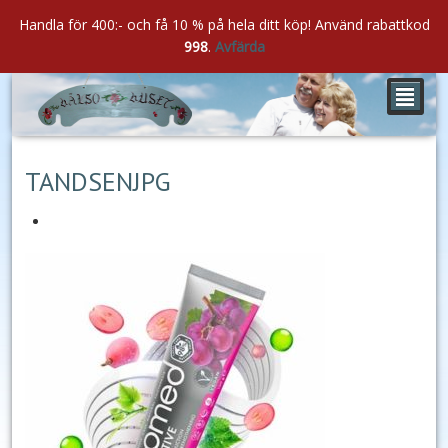
Handla för 400:- och få 10 % på hela ditt köp! Använd rabattkod
998
.
Avfärda
²
sep
26
2024
TANDSENJPG