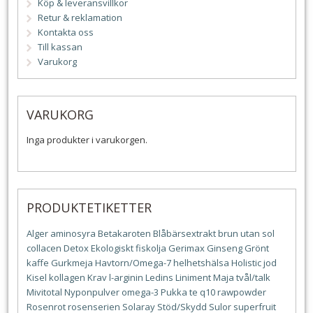
Köp & leveransvillkor
Retur & reklamation
Kontakta oss
Till kassan
Varukorg
VARUKORG
Inga produkter i varukorgen.
PRODUKTETIKETTER
Alger
aminosyra
Betakaroten
Blåbärsextrakt
brun utan sol
collacen
Detox
Ekologiskt
fiskolja
Gerimax
Ginseng
Grönt
kaffe
Gurkmeja
Havtorn/Omega-7
helhetshälsa
Holistic
jod
Kisel
kollagen
Krav
l-arginin
Ledins
Liniment
Maja tvål/talk
Mivitotal
Nyponpulver
omega-3
Pukka te
q10
rawpowder
Rosenrot
rosenserien
Solaray
Stöd/Skydd
Sulor
superfruit