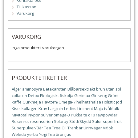
Kontakta oss
Till kassan
Varukorg
VARUKORG
Inga produkter i varukorgen.
PRODUKTETIKETTER
Alger
aminosyra
Betakaroten
Blåbärsextrakt
brun utan sol
collacen
Detox
Ekologiskt
fiskolja
Gerimax
Ginseng
Grönt
kaffe
Gurkmeja
Havtorn/Omega-7
helhetshälsa
Holistic
jod
Kisel
kollagen
Krav
l-arginin
Ledins
Liniment
Maja tvål/talk
Mivitotal
Nyponpulver
omega-3
Pukka te
q10
rawpowder
Rosenrot
rosenserien
Solaray
Stöd/Skydd
Sulor
superfruit
Superpulver/Bär
Tea Tree Oil
Tranbär
Urinvägar
Vitlök
Weleda
yerba
Yogi Tea
öronljus