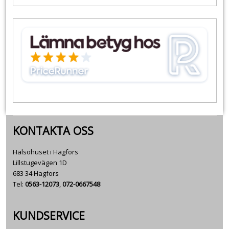
KONTAKTA OSS
Hälsohuset i Hagfors
Lillstugevägen 1D
683 34 Hagfors
Tel:
0563-12073
,
072-0667548
KUNDSERVICE