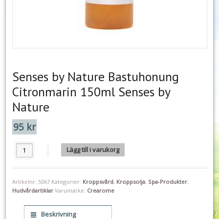
Senses by Nature Bastuhonung
Citronmarin 150ml Senses by
Nature
95
kr
Senses by Nature Bastuhonung Citronmarin 150ml Senses by Nature
Lägg till i varukorg
Artikelnr:
5067
Kategorier:
Kroppsvård
,
Kroppsolja
,
Spa-Produkter
,
Hudvårdartiklar
Varumärke:
Crearome
Beskrivning