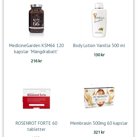
MedicineGarden KSM66 120
Body Lotion Vanilla 500 ml
kapslar ”Mängdrabatt”
130
kr
216
kr
ROSENROT FORTE 60
Membrasin 500mg 60 kapslar
tabletter
321
kr