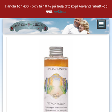
Handla för 400:- och få 10 % på hela ditt köp! Använd rabattkod
998
.
Avfärda
²