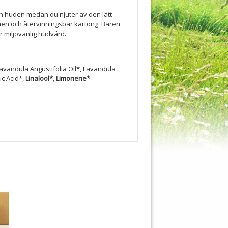
ån huden medan du njuter av den lätt
nen och återvinningsbar kartong. Baren
r miljövänlig hudvård.
avandula Angustifolia Oil*, Lavandula
ic Acid*,
Linalool*
,
Limonene*