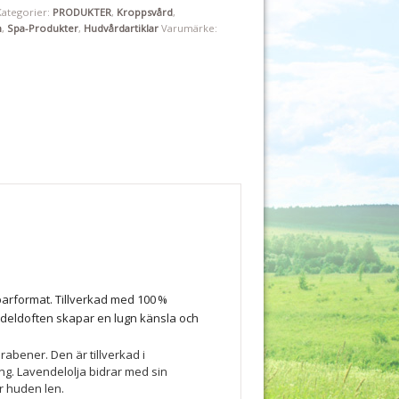
Kategorier:
PRODUKTER
,
Kroppsvård
,
m
,
Spa-Produkter
,
Hudvårdartiklar
Varumärke:
barformat. Tillverkad med 100 %
ndeldoften skapar en lugn känsla och
abener. Den är tillverkad i
ung. Lavendelolja bidrar med sin
r huden len.