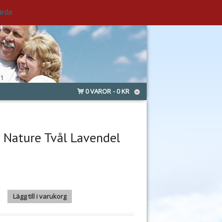
ärda
0 VAROR
0 KR
n Nature Tvål Lavendel
re Tvål Lavendel 100g mängd
Lägg till i varukorg