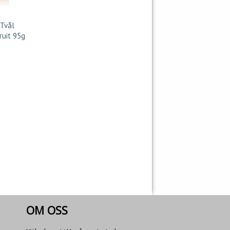
 Tvål
ruit 95g
OM OSS