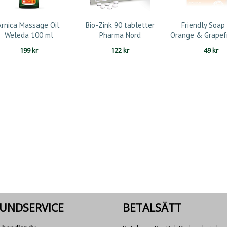
Arnica Massage Oil.
Bio-Zink 90 tabletter
Friendly Soap
Weleda 100 ml
Pharma Nord
Orange & Grapef
199
kr
122
kr
49
kr
UNDSERVICE
BETALSÄTT