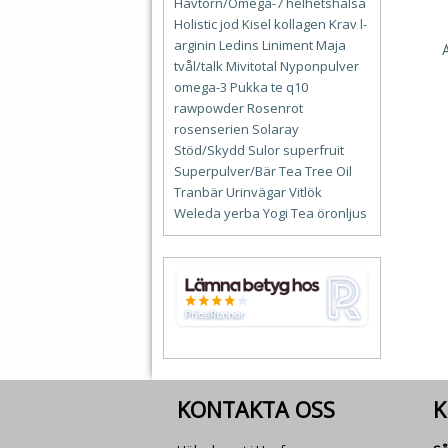
Havtorn/Omega-7
helhetshälsa
Holistic
jod
Kisel
kollagen
Krav
l-
arginin
Ledins
Liniment
Maja
tvål/talk
Mivitotal
Nyponpulver
omega-3
Pukka te
q10
rawpowder
Rosenrot
rosenserien
Solaray
Stöd/Skydd
Sulor
superfruit
Superpulver/Bär
Tea Tree Oil
Tranbär
Urinvägar
Vitlök
Weleda
yerba
Yogi Tea
öronljus
KONTAKTA OSS
K