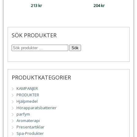
213
kr
204
kr
SÖK PRODUKTER
Sök
PRODUKTKATEGORIER
KAMPANJER
PRODUKTER
Hjälpmedel
Hörapparatsbatterier
parfym
Aromaterapi
Presentartiklar
Spa-Produkter