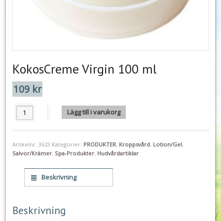
KokosCreme Virgin 100 ml
109
kr
KokosCreme Virgin 100 ml mängd
Lägg till i varukorg
Artikelnr:
3623
Kategorier:
PRODUKTER
,
Kroppsvård
,
Lotion/Gel
,
Salvor/Krämer
,
Spa-Produkter
,
Hudvårdartiklar
Beskrivning
Beskrivning