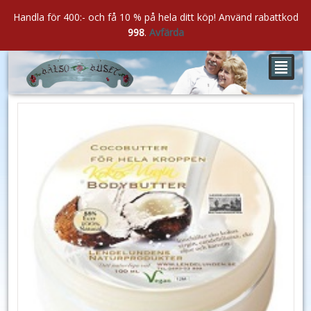
Handla för 400:- och få 10 % på hela ditt köp! Använd rabattkod
998
.
Avfärda
²