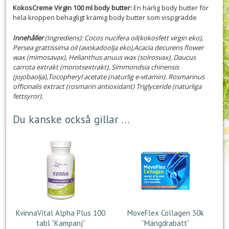
KokosCreme Virgin 100 ml body butter:
En härlig body butter för
hela kroppen behagligt krämig body butter som vispgrädde
Innehåller
(Ingrediens): Cocos nucifera oil(kokosfett virgin eko),
Persea grattissima oil (avokadoolja eko),Acacia decurens flower
wax (mimosavax), Helianthus anuus wax (solrosvax), Daucus
carrota extrakt (morotsextrakt), Simmondsia chinensis
(jojobaolja),Tocopheryl acetate (naturlig e-vitamin). Rosmarinus
officinalis extract (rosmarin antioxidant) Triglyceride (naturliga
fettsyror).
Du kanske också gillar …
KvinnaVital Alpha Plus 100
MoveFlex Collagen 30k
tabl ”Kampanj”
”Mängdrabatt”