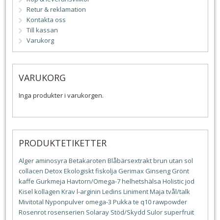
Retur & reklamation
Kontakta oss
Till kassan
Varukorg
VARUKORG
Inga produkter i varukorgen.
PRODUKTETIKETTER
Alger
aminosyra
Betakaroten
Blåbärsextrakt
brun utan sol
collacen
Detox
Ekologiskt
fiskolja
Gerimax
Ginseng
Grönt
kaffe
Gurkmeja
Havtorn/Omega-7
helhetshälsa
Holistic
jod
Kisel
kollagen
Krav
l-arginin
Ledins
Liniment
Maja tvål/talk
Mivitotal
Nyponpulver
omega-3
Pukka te
q10
rawpowder
Rosenrot
rosenserien
Solaray
Stöd/Skydd
Sulor
superfruit