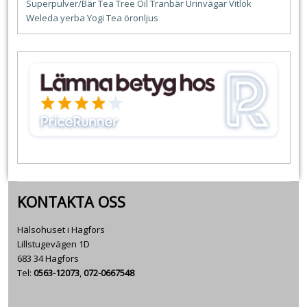
Superpulver/Bär
Tea Tree Oil
Tranbär
Urinvägar
Vitlök
Weleda
yerba
Yogi Tea
öronljus
KONTAKTA OSS
Hälsohuset i Hagfors
Lillstugevägen 1D
683 34 Hagfors
Tel:
0563-12073
,
072-0667548