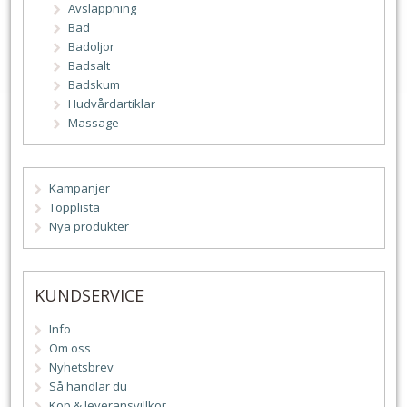
Avslappning
Bad
Badoljor
Badsalt
Badskum
Hudvårdartiklar
Massage
Kampanjer
Topplista
Nya produkter
KUNDSERVICE
Info
Om oss
Nyhetsbrev
Så handlar du
Köp & leveransvillkor