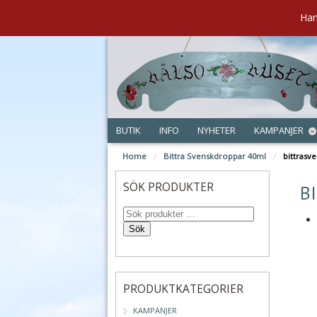
Han
BUTIK
INFO
NYHETER
KAMPANJER
Home
/
Bittra Svenskdroppar 40ml
/
bittrasve
nov
SÖK PRODUKTER
B
Sök
PRODUKTKATEGORIER
KAMPANJER