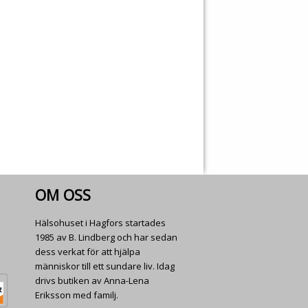
OM OSS
Hälsohuset i Hagfors startades
1985 av B. Lindberg och har sedan
dess verkat för att hjälpa
människor till ett sundare liv. Idag
drivs butiken av Anna-Lena
Eriksson med familj.