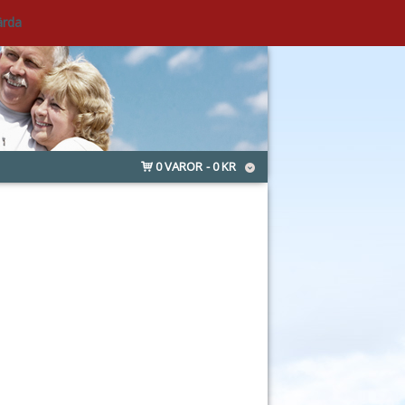
ärda
0 VAROR
0 KR