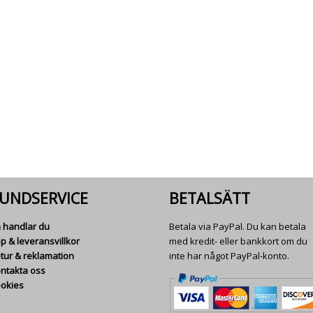
UNDSERVICE
BETALSÄTT
 handlar du
Betala via PayPal. Du kan betala
p & leveransvillkor
med kredit- eller bankkort om du
tur & reklamation
inte har något PayPal-konto.
ntakta oss
okies