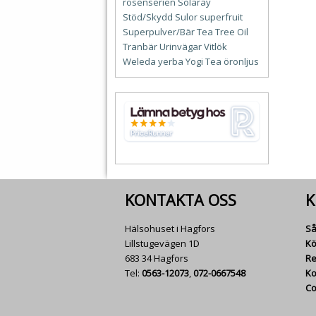
rosenserien
Solaray
Stöd/Skydd
Sulor
superfruit
Superpulver/Bär
Tea Tree Oil
Tranbär
Urinvägar
Vitlök
Weleda
yerba
Yogi Tea
öronljus
KONTAKTA OSS
K
Hälsohuset i Hagfors
Så
Lillstugevägen 1D
Kö
683 34 Hagfors
Re
Tel:
0563-12073
,
072-0667548
Ko
Co