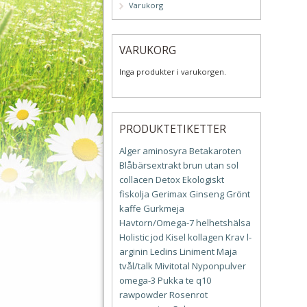
Varukorg
VARUKORG
Inga produkter i varukorgen.
PRODUKTETIKETTER
Alger
aminosyra
Betakaroten
Blåbärsextrakt
brun utan sol
collacen
Detox
Ekologiskt
fiskolja
Gerimax
Ginseng
Grönt
kaffe
Gurkmeja
Havtorn/Omega-7
helhetshälsa
Holistic
jod
Kisel
kollagen
Krav
l-
arginin
Ledins
Liniment
Maja
tvål/talk
Mivitotal
Nyponpulver
omega-3
Pukka te
q10
rawpowder
Rosenrot