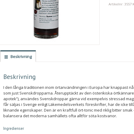
Artikelnr:
3557
Beskrivning
Beskrivning
I den långa traditionen inom örtanvändningen i Europa har knappast någ
som just Svenskdropparna. Återupptäckt av den österikiska örtkännare
apotek”), användes Svenskdroppar gärna vid exempelvis stressad mage.
får säljas i Sverige enligt Läkemedelsverkets föreskrifter, har de icke t
liknande egenskaper. Den är en kraftfull ört-tonic med riklig bitter smak 
balansera det moderna samhällets ofta alltför söta kostvanor.
Ingredienser