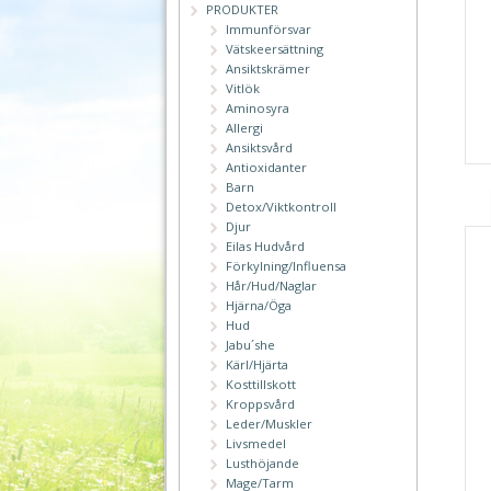
PRODUKTER
Immunförsvar
Vätskeersättning
Ansiktskrämer
Vitlök
Aminosyra
Allergi
Ansiktsvård
Antioxidanter
Barn
Detox/Viktkontroll
Djur
Eilas Hudvård
Förkylning/Influensa
Hår/Hud/Naglar
Hjärna/Öga
Hud
Jabu´she
Kärl/Hjärta
Kosttillskott
Kroppsvård
Leder/Muskler
Livsmedel
Lusthöjande
Mage/Tarm