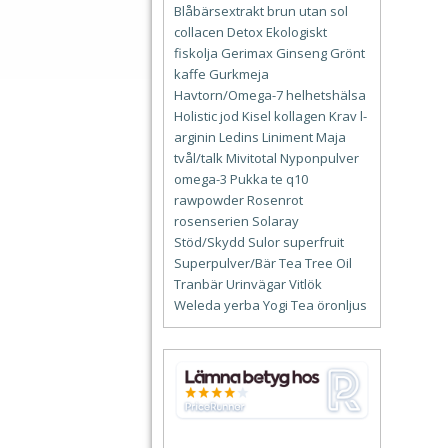
Blåbärsextrakt
brun utan sol
collacen
Detox
Ekologiskt
fiskolja
Gerimax
Ginseng
Grönt
kaffe
Gurkmeja
Havtorn/Omega-7
helhetshälsa
Holistic
jod
Kisel
kollagen
Krav
l-
arginin
Ledins
Liniment
Maja
tvål/talk
Mivitotal
Nyponpulver
omega-3
Pukka te
q10
rawpowder
Rosenrot
rosenserien
Solaray
Stöd/Skydd
Sulor
superfruit
Superpulver/Bär
Tea Tree Oil
Tranbär
Urinvägar
Vitlök
Weleda
yerba
Yogi Tea
öronljus