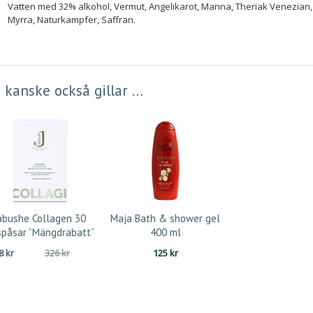
Vatten med 32% alkohol, Vermut, Angelikarot, Manna, Theriak Venezian, 
Myrra, Naturkampfer, Saffran.
 kanske också gillar …
abushe Collagen 30
Maja Bath & shower gel
spåsar ”Mängdrabatt”
400 ml
Det
Det
88
kr
326
kr
125
kr
ursprungliga
nuvarande
priset
priset
var:
är:
326 kr.
288 kr.