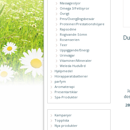
Massageoljor
Omega 3/Fettsyror
Övrigt
Pms/Övergångsbesvär
Proteiner/Prestationshöjare
Rapsodine
Rogivande-Sömn
Du
Rosenserien
Teer
Uppiggande/Energi
Urinvägar
Vitaminer/Mineraler
Weleda Hudvård
Hjälpmedel
Hörapparatsbatterier
parfym
Aromaterapi
J
Presentartiklar
do
Spa-Produkter
2
Kampanjer
Topplista
Nya produkter