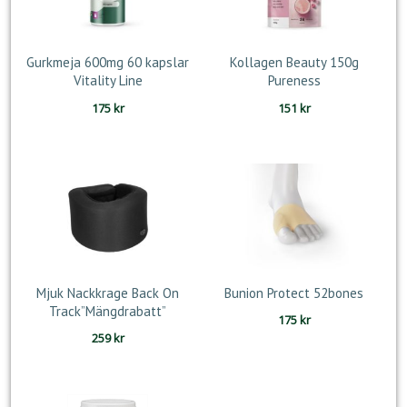
Gurkmeja 600mg 60 kapslar
Kollagen Beauty 150g
Vitality Line
Pureness
175
kr
151
kr
Mjuk Nackkrage Back On
Bunion Protect 52bones
Track”Mängdrabatt”
175
kr
259
kr