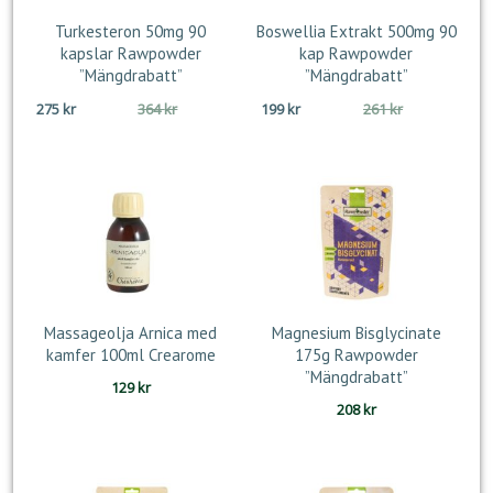
Turkesteron 50mg 90
Boswellia Extrakt 500mg 90
kapslar Rawpowder
kap Rawpowder
”Mängdrabatt”
”Mängdrabatt”
Det
Det
Det
Det
275
kr
364
kr
199
kr
261
kr
ursprungliga
nuvarande
ursprungliga
nuvarande
priset
priset
priset
priset
var:
är:
var:
är:
364 kr.
275 kr.
261 kr.
199 kr.
Massageolja Arnica med
Magnesium Bisglycinate
kamfer 100ml Crearome
175g Rawpowder
”Mängdrabatt”
129
kr
208
kr