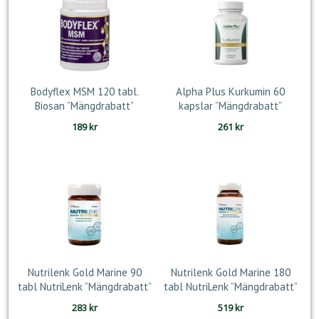
Bodyflex MSM 120 tabl.
Alpha Plus Kurkumin 60
Biosan ”Mängdrabatt”
kapslar ”Mängdrabatt”
189
kr
261
kr
Nutrilenk Gold Marine 90
Nutrilenk Gold Marine 180
tabl NutriLenk ”Mängdrabatt”
tabl NutriLenk ”Mängdrabatt”
283
kr
519
kr