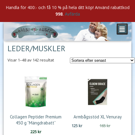
Handla för 400:- och få 10 % på hela ditt köp! Använd rabattkod
998
.
Avfärda
²
LEDER/MUSKLER
Sortera
Visar 1–48 av 142 resultat
efter
senaste
Collagen Peptider Premium
Armbågsstöd XL Venuray
450 g ”Mängdrabatt”
Det
Det
125
kr
165
kr
225
kr
ursprungliga
nuvarande