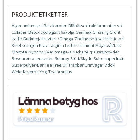
PRODUKTETIKETTER
Alger
aminosyra
Betakaroten
Blåbärsextrakt
brun utan sol
collacen
Detox
Ekologiskt
fiskolja
Gerimax
Ginseng
Grönt
kaffe
Gurkmeja
Havtorn/Omega-7
helhetshälsa
Holistic
jod
Kisel
kollagen
Krav
l-arginin
Ledins
Liniment
Maja tvål/talk
Mivitotal
Nyponpulver
omega-3
Pukka te
q10
rawpowder
Rosenrot
rosenserien
Solaray
Stöd/Skydd
Sulor
superfruit
Superpulver/Bär
Tea Tree Oil
Tranbär
Urinvägar
Vitlök
Weleda
yerba
Yogi Tea
öronljus