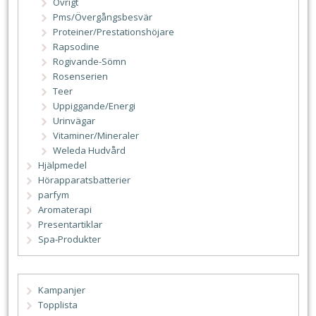
Övrigt
Pms/Övergångsbesvär
Proteiner/Prestationshöjare
Rapsodine
Rogivande-Sömn
Rosenserien
Teer
Uppiggande/Energi
Urinvägar
Vitaminer/Mineraler
Weleda Hudvård
Hjälpmedel
Hörapparatsbatterier
parfym
Aromaterapi
Presentartiklar
Spa-Produkter
Kampanjer
Topplista