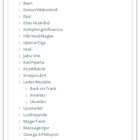
Barn
Detox/Viktkontroll
Djur
Eilas Hudvård
Förkylning/Influensa
Hår/Hud/Naglar
Hjärna/Öga
Hud
Jabu´she
Kärl/Hjärta
Kosttillskott
Kroppsvård
Leder/Muskler
Back on Track
Invärtes
Utvärtes
Livsmedel
Lusthöjande
Mage/Tarm
Massageoljor
Omega 3/Fettsyror