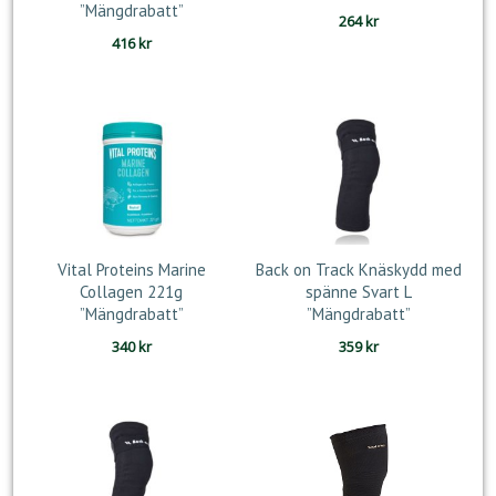
”Mängdrabatt”
264
kr
416
kr
Vital Proteins Marine
Back on Track Knäskydd med
Collagen 221g
spänne Svart L
”Mängdrabatt”
”Mängdrabatt”
340
kr
359
kr