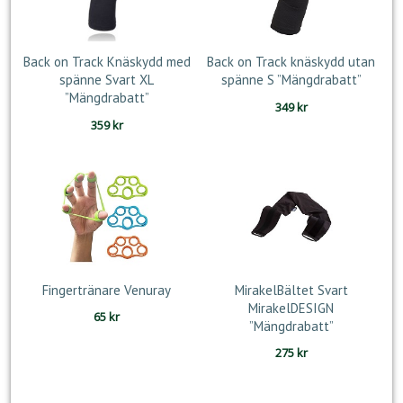
Back on Track Knäskydd med
Back on Track knäskydd utan
spänne Svart XL
spänne S ”Mängdrabatt”
”Mängdrabatt”
349
kr
359
kr
Fingertränare Venuray
MirakelBältet Svart
MirakelDESIGN
65
kr
”Mängdrabatt”
275
kr