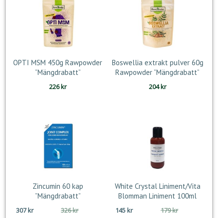
OPTI MSM 450g Rawpowder
Boswellia extrakt pulver 60g
”Mängdrabatt”
Rawpowder ”Mängdrabatt”
226
kr
204
kr
Zincumin 60 kap
White Crystal Liniment/Vita
”Mängdrabatt”
Blomman Liniment 100ml
Det
Det
Det
Det
307
kr
326
kr
145
kr
179
kr