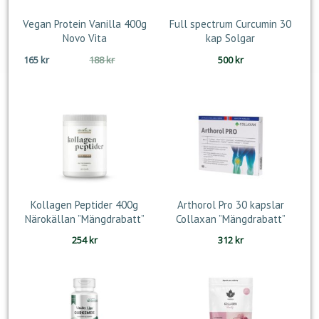
Vegan Protein Vanilla 400g
Full spectrum Curcumin 30
Novo Vita
kap Solgar
Det
Det
165
kr
188
kr
500
kr
ursprungliga
nuvarande
priset
priset
var:
är:
188 kr.
165 kr.
Kollagen Peptider 400g
Arthorol Pro 30 kapslar
Närokällan ”Mängdrabatt”
Collaxan ”Mängdrabatt”
254
kr
312
kr