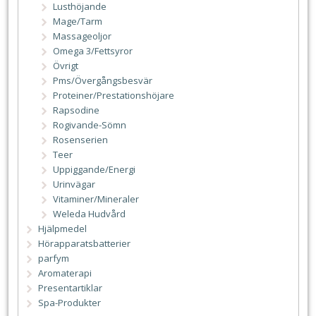
Lusthöjande
Mage/Tarm
Massageoljor
Omega 3/Fettsyror
Övrigt
Pms/Övergångsbesvär
Proteiner/Prestationshöjare
Rapsodine
Rogivande-Sömn
Rosenserien
Teer
Uppiggande/Energi
Urinvägar
Vitaminer/Mineraler
Weleda Hudvård
Hjälpmedel
Hörapparatsbatterier
parfym
Aromaterapi
Presentartiklar
Spa-Produkter