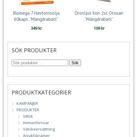
Biomega 7 Havtornsolja
Öronljus Kon 2st Otosan
60kaps. ”Mängdrabatt”
”Mängdrabatt”
349
kr
109
kr
SÖK PRODUKTER
Sök
PRODUKTKATEGORIER
KAMPANJER
PRODUKTER
Vitlök
Immunförsvar
Vätskeersättning
Ansiktskrämer