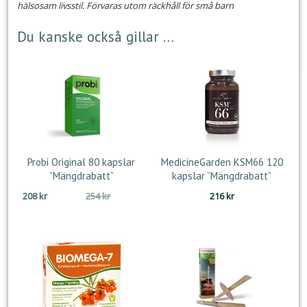
hälsosam livsstil. Förvaras utom räckhåll för små barn
Du kanske också gillar …
Probi Original 80 kapslar
MedicineGarden KSM66 120
”Mängdrabatt”
kapslar ”Mängdrabatt”
Det
Det
208
kr
254
kr
216
kr
ursprungliga
nuvarande
priset
priset
var:
är:
254 kr.
208 kr.