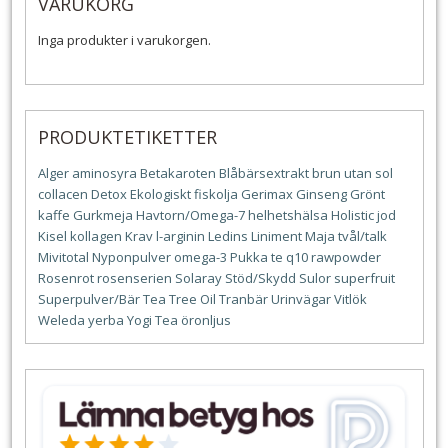
VARUKORG
Inga produkter i varukorgen.
PRODUKTETIKETTER
Alger
aminosyra
Betakaroten
Blåbärsextrakt
brun utan sol
collacen
Detox
Ekologiskt
fiskolja
Gerimax
Ginseng
Grönt
kaffe
Gurkmeja
Havtorn/Omega-7
helhetshälsa
Holistic
jod
Kisel
kollagen
Krav
l-arginin
Ledins
Liniment
Maja tvål/talk
Mivitotal
Nyponpulver
omega-3
Pukka te
q10
rawpowder
Rosenrot
rosenserien
Solaray
Stöd/Skydd
Sulor
superfruit
Superpulver/Bär
Tea Tree Oil
Tranbär
Urinvägar
Vitlök
Weleda
yerba
Yogi Tea
öronljus