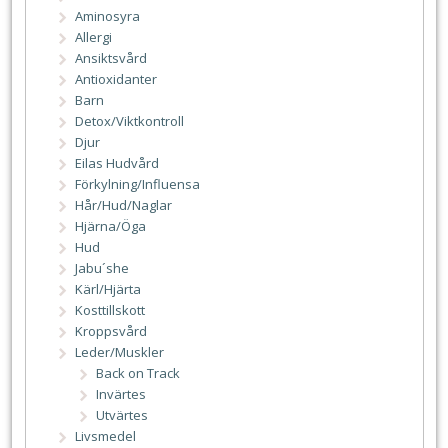
Aminosyra
Allergi
Ansiktsvård
Antioxidanter
Barn
Detox/Viktkontroll
Djur
Eilas Hudvård
Förkylning/Influensa
Hår/Hud/Naglar
Hjärna/Öga
Hud
Jabu´she
Kärl/Hjärta
Kosttillskott
Kroppsvård
Leder/Muskler
Back on Track
Invärtes
Utvärtes
Livsmedel