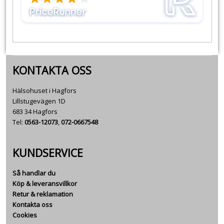
KONTAKTA OSS
Hälsohuset i Hagfors
Lillstugevägen 1D
683 34 Hagfors
Tel:
0563-12073
,
072-0667548
KUNDSERVICE
Så handlar du
Köp & leveransvillkor
Retur & reklamation
Kontakta oss
Cookies