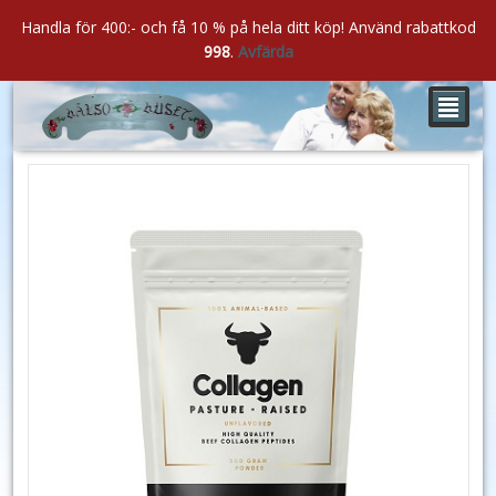
Handla för 400:- och få 10 % på hela ditt köp! Använd rabattkod
998
.
Avfärda
²