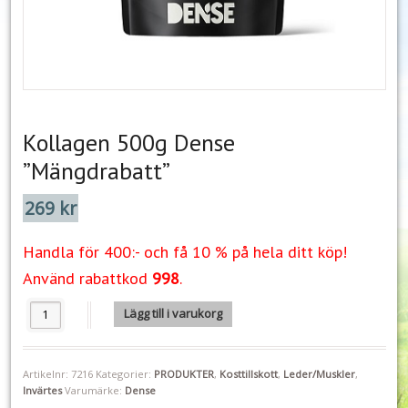
Kollagen 500g Dense
”Mängdrabatt”
269
kr
Handla för 400:- och få 10 % på hela ditt köp!
Använd rabattkod
998
.
Kollagen 500g Dense "Mängdrabatt" mängd
Lägg till i varukorg
Artikelnr:
7216
Kategorier:
PRODUKTER
,
Kosttillskott
,
Leder/Muskler
,
Invärtes
Varumärke:
Dense