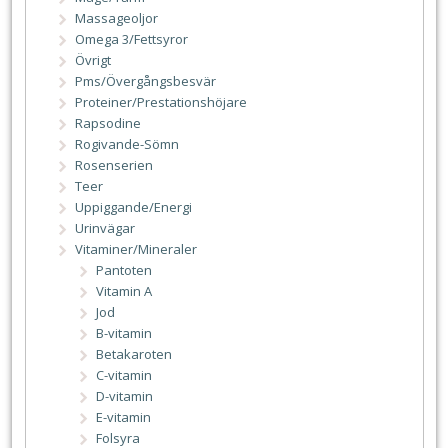
Massageoljor
Omega 3/Fettsyror
Övrigt
Pms/Övergångsbesvär
Proteiner/Prestationshöjare
Rapsodine
Rogivande-Sömn
Rosenserien
Teer
Uppiggande/Energi
Urinvägar
Vitaminer/Mineraler
Pantoten
Vitamin A
Jod
B-vitamin
Betakaroten
C-vitamin
D-vitamin
E-vitamin
Folsyra