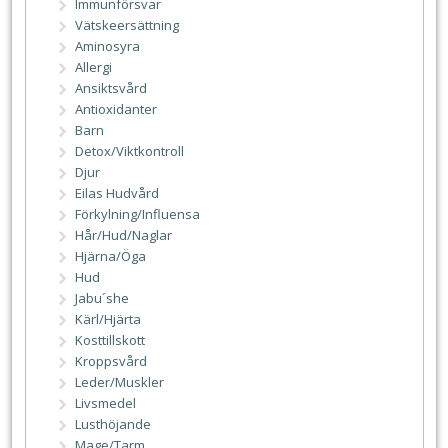
Immunförsvar
Vätskeersättning
Aminosyra
Allergi
Ansiktsvård
Antioxidanter
Barn
Detox/Viktkontroll
Djur
Eilas Hudvård
Förkylning/Influensa
Hår/Hud/Naglar
Hjärna/Öga
Hud
Jabu´she
Kärl/Hjärta
Kosttillskott
Kroppsvård
Leder/Muskler
Livsmedel
Lusthöjande
Mage/Tarm