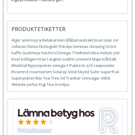
PRODUKTETIKETTER
Alger
aminosyra
Betakaroten
Blåbärsextrakt
brun utan sol
collacen
Detox
Ekologiskt
fiskolja
Gerimax
Ginseng
Grönt
kaffe
Gurkmeja
Havtorn/Omega-7
helhetshälsa
Holistic
jod
Kisel
kollagen
Krav
l-arginin
Ledins
Liniment
Maja tvål/talk
Mivitotal
Nyponpulver
omega-3
Pukka te
q10
rawpowder
Rosenrot
rosenserien
Solaray
Stöd/Skydd
Sulor
superfruit
Superpulver/Bär
Tea Tree Oil
Tranbär
Urinvägar
Vitlök
Weleda
yerba
Yogi Tea
öronljus