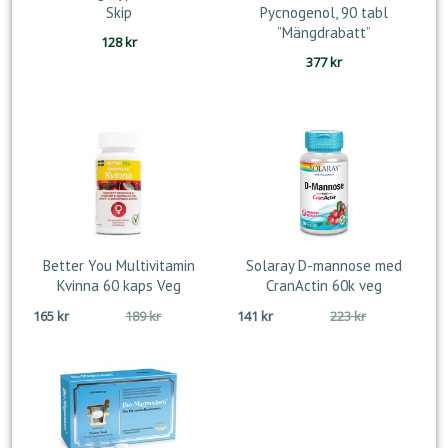
Skip
Pycnogenol, 90 tabl
”Mängdrabatt”
128
kr
377
kr
Better You Multivitamin
Solaray D-mannose med
Kvinna 60 kaps Veg
CranActin 60k veg
Det
Det
Det
Det
165
kr
189
kr
141
kr
223
kr
ursprungliga
nuvarande
ursprungliga
nuvarande
priset
priset
priset
priset
var:
är:
var:
är:
189 kr.
165 kr.
223 kr.
141 kr.