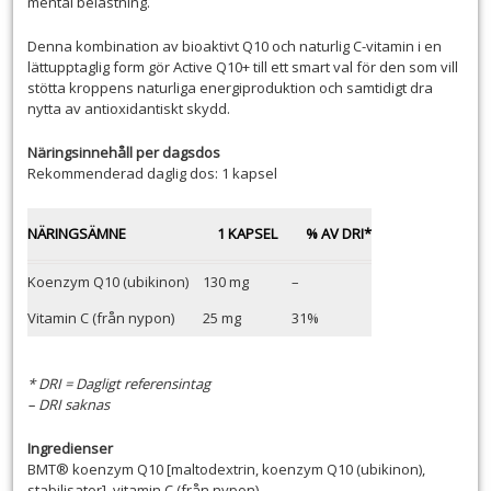
mental belastning.
Denna kombination av bioaktivt Q10 och naturlig C-vitamin i en
lättupptaglig form gör Active Q10+ till ett smart val för den som vill
stötta kroppens naturliga energiproduktion och samtidigt dra
nytta av antioxidantiskt skydd.
Näringsinnehåll per dagsdos
Rekommenderad daglig dos: 1 kapsel
NÄRINGSÄMNE
1 KAPSEL
% AV DRI*
Koenzym Q10 (ubikinon)
130 mg
–
Vitamin C (från nypon)
25 mg
31%
* DRI = Dagligt referensintag
– DRI saknas
Ingredienser
BMT® koenzym Q10 [maltodextrin, koenzym Q10 (ubikinon),
stabilisator], vitamin C (från nypon).