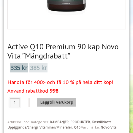
Active Q10 Premium 90 kap Novo
Vita ”Mängdrabatt”
335
kr
385
kr
Det
Det
ursprungliga
nuvarande
priset
priset
Handla för 400:- och få 10 % på hela ditt köp!
var:
är:
385 kr.
335 kr.
Använd rabattkod
998
.
Active Q10 Premium 90 kap Novo Vita "Mängdrabatt" mängd
Lägg till i varukorg
Artikelnr:
7228
Kategorier:
KAMPANJER
,
PRODUKTER
,
Kosttillskott
,
Uppiggande/Energi
,
Vitaminer/Mineraler
,
Q10
Varumärke:
Novo Vita