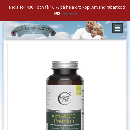
Handla för 400:- och få 10 % på hela ditt köp! Använd rabattkod
998
.
Avfärda
²