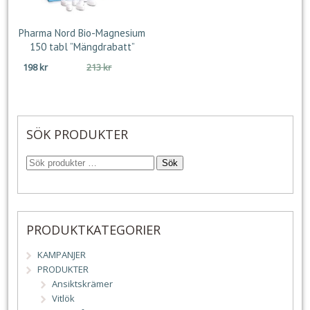
Pharma Nord Bio-Magnesium
150 tabl ”Mängdrabatt”
Det
Det
198
kr
213
kr
ursprungliga
nuvarande
priset
priset
var:
är:
213 kr.
198 kr.
SÖK PRODUKTER
Sök
PRODUKTKATEGORIER
KAMPANJER
PRODUKTER
Ansiktskrämer
Vitlök