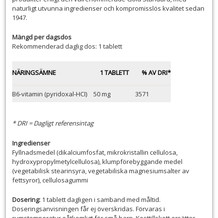
naturligt utvunna ingredienser och kompromisslös kvalitet sedan
1947.
Mängd per dagsdos
Rekommenderad daglig dos: 1 tablett
NÄRINGSÄMNE
1 TABLETT
% AV DRI*
B6-vitamin (pyridoxal-HCI)
50 mg
3571
* DRI = Dagligt referensintag
Ingredienser
Fyllnadsmedel (dikalciumfosfat, mikrokristallin cellulosa,
hydroxypropylmetylcellulosa), klumpförebyggande medel
(vegetabilisk stearinsyra, vegetabiliska magnesiumsalter av
fettsyror), cellulosagummi
Dosering:
1 tablett dagligen i samband med måltid.
Doseringsanvisningen får ej överskridas. Förvaras i
rumstemperatur oåtkomligt för små barn. Kosttillskott ersätter