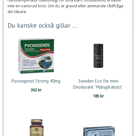
inte en varierad kost. Om du är gravid eller ammande rådfråga
din läkare.
Du kanske också gillar …
Pycnogenol Strong 40mg
Sweden Eco for men
Deodorant ”Mängdrabatt”
302
kr
185
kr