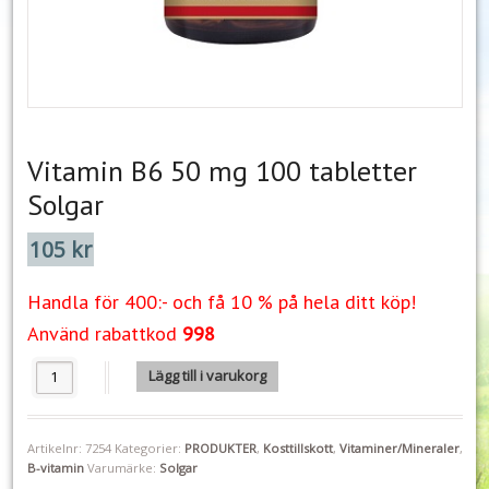
Vitamin B6 50 mg 100 tabletter
Solgar
105
kr
Handla för 400:- och få 10 % på hela ditt köp!
Använd rabattkod
998
Vitamin B6 50 mg 100 tabletter Solgar mängd
Lägg till i varukorg
Artikelnr:
7254
Kategorier:
PRODUKTER
,
Kosttillskott
,
Vitaminer/Mineraler
,
B-vitamin
Varumärke:
Solgar