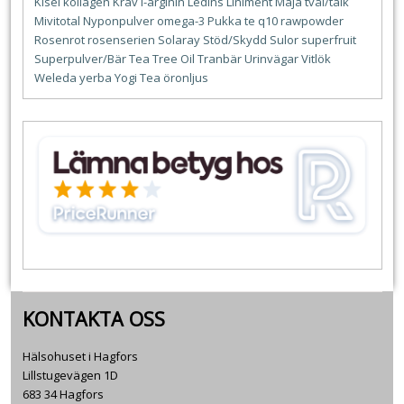
Kisel
kollagen
Krav
l-arginin
Ledins
Liniment
Maja tvål/talk
Mivitotal
Nyponpulver
omega-3
Pukka te
q10
rawpowder
Rosenrot
rosenserien
Solaray
Stöd/Skydd
Sulor
superfruit
Superpulver/Bär
Tea Tree Oil
Tranbär
Urinvägar
Vitlök
Weleda
yerba
Yogi Tea
öronljus
KONTAKTA OSS
Hälsohuset i Hagfors
Lillstugevägen 1D
683 34 Hagfors