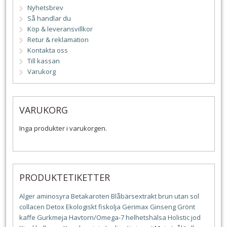
Nyhetsbrev
Så handlar du
Köp & leveransvillkor
Retur & reklamation
Kontakta oss
Till kassan
Varukorg
VARUKORG
Inga produkter i varukorgen.
PRODUKTETIKETTER
Alger
aminosyra
Betakaroten
Blåbärsextrakt
brun utan sol
collacen
Detox
Ekologiskt
fiskolja
Gerimax
Ginseng
Grönt
kaffe
Gurkmeja
Havtorn/Omega-7
helhetshälsa
Holistic
jod