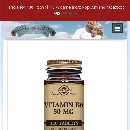
Handla för 400:- och få 10 % på hela ditt köp! Använd rabattkod
998
.
Avfärda
²