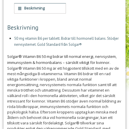
Beskrivning
Beskrivning
50 mg vitamin B6 per tablett. Bidrar till hormonell balans. Stödjer
nervsystemet. Gold Standard från Solgar®
Solgar® Vitamin B6 50 mg bidrar till normal energi, nervsystem,
immunsystem & hormonbalans – särskilt viktigt för kvinnor.
Solgar® Vitamin B6 50 mg är ett högpotent tillskott med en av de
mest mångsidiga B-vitaminerna. Vitamin B6 bidrar till en rad
viktiga funktioner i kroppen, bland annat normal
energiomsättning, nervsystemets normala funktion samt till att
minska trötthet och utmattning. Dessutom har vitaminet en
välkänd roll i den hormonella aktiviteten, vilket gör det särskilt
intressant för kvinnor. Vitamin B6 stödjer även normal bildning av
röda blodkroppar, immunsystemets normala funktion och
psykologisk hälsa. Eftersom kroppens upptag kan minska med
åldern och behovet öka vid hormonella svängningar, kan ett
tillskott vara särskilt fördelaktigt. Solgar® tillverkar sina
produkter enligt den välrenommerade Gold Standard, med