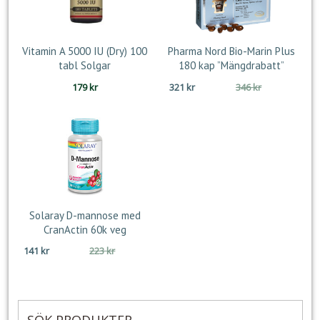
Vitamin A 5000 IU (Dry) 100
Pharma Nord Bio-Marin Plus
tabl Solgar
180 kap ”Mängdrabatt”
Det
Det
179
kr
321
kr
346
kr
ursprungliga
nuvarande
priset
priset
var:
är:
346 kr.
321 kr.
Solaray D-mannose med
CranActin 60k veg
Det
Det
141
kr
223
kr
ursprungliga
nuvarande
priset
priset
var:
är:
223 kr.
141 kr.
SÖK PRODUKTER