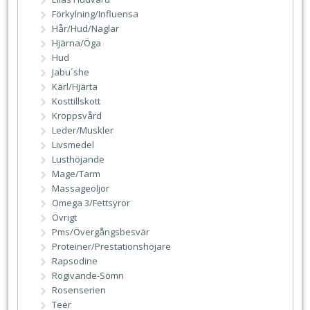
Förkylning/Influensa
Hår/Hud/Naglar
Hjärna/Öga
Hud
Jabu´she
Kärl/Hjärta
Kosttillskott
Kroppsvård
Leder/Muskler
Livsmedel
Lusthöjande
Mage/Tarm
Massageoljor
Omega 3/Fettsyror
Övrigt
Pms/Övergångsbesvär
Proteiner/Prestationshöjare
Rapsodine
Rogivande-Sömn
Rosenserien
Teer