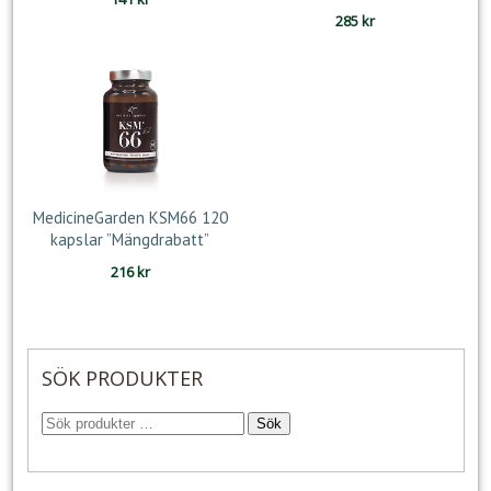
285
kr
MedicineGarden KSM66 120
kapslar ”Mängdrabatt”
216
kr
SÖK PRODUKTER
Sök