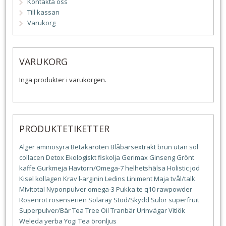
Kontakta oss
Till kassan
Varukorg
VARUKORG
Inga produkter i varukorgen.
PRODUKTETIKETTER
Alger
aminosyra
Betakaroten
Blåbärsextrakt
brun utan sol
collacen
Detox
Ekologiskt
fiskolja
Gerimax
Ginseng
Grönt
kaffe
Gurkmeja
Havtorn/Omega-7
helhetshälsa
Holistic
jod
Kisel
kollagen
Krav
l-arginin
Ledins
Liniment
Maja tvål/talk
Mivitotal
Nyponpulver
omega-3
Pukka te
q10
rawpowder
Rosenrot
rosenserien
Solaray
Stöd/Skydd
Sulor
superfruit
Superpulver/Bär
Tea Tree Oil
Tranbär
Urinvägar
Vitlök
Weleda
yerba
Yogi Tea
öronljus