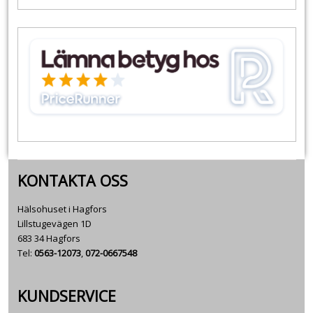
KONTAKTA OSS
Hälsohuset i Hagfors
Lillstugevägen 1D
683 34 Hagfors
Tel:
0563-12073
,
072-0667548
KUNDSERVICE