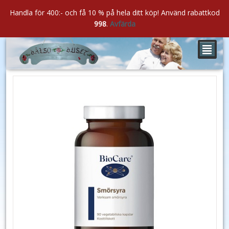
Handla för 400:- och få 10 % på hela ditt köp! Använd rabattkod
998
.
Avfärda
²