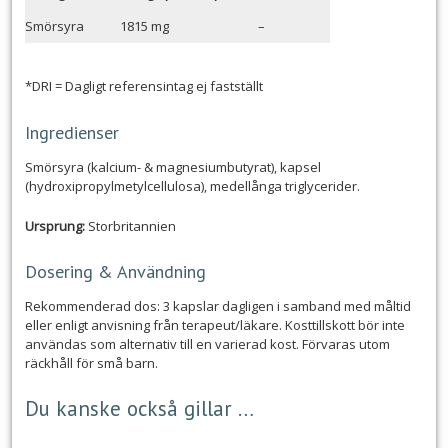
Smörsyra
1815 mg
–
*DRI = Dagligt referensintag ej fastställt
Ingredienser
Smörsyra (kalcium- & magnesiumbutyrat), kapsel
(hydroxipropylmetylcellulosa), medellånga triglycerider.
Ursprung:
Storbritannien
Dosering & Användning
Rekommenderad dos: 3 kapslar dagligen i samband med måltid
eller enligt anvisning från terapeut/läkare. Kosttillskott bör inte
användas som alternativ till en varierad kost. Förvaras utom
räckhåll för små barn.
Du kanske också gillar …