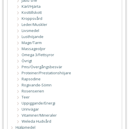
Jabu´she
Kärl/Hjärta
Kosttillskott
Kroppsvård
Leder/Muskler
Livsmedel
Lusthöjande
Mage/Tarm
Massageoljor
Omega 3/Fettsyror
Övrigt
Pms/Övergångsbesvär
Proteiner/Prestationshöjare
Rapsodine
Rogivande-Sömn
Rosenserien
Teer
Uppiggande/Energi
Urinvägar
Vitaminer/Mineraler
Weleda Hudvård
Hjälpmedel