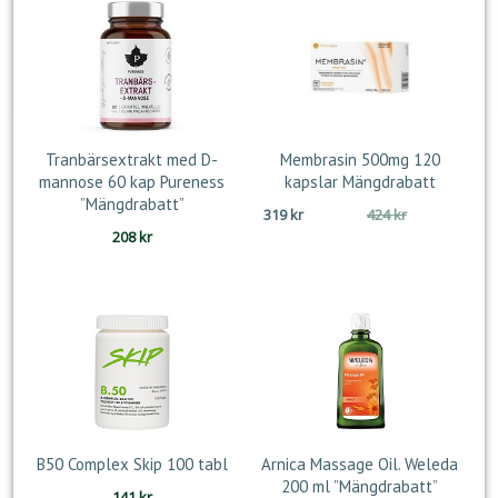
Tranbärsextrakt med D-
Membrasin 500mg 120
mannose 60 kap Pureness
kapslar Mängdrabatt
”Mängdrabatt”
Det
Det
319
kr
424
kr
208
kr
ursprungliga
nuvarande
priset
priset
var:
är:
424 kr.
319 kr.
B50 Complex Skip 100 tabl
Arnica Massage Oil. Weleda
200 ml ”Mängdrabatt”
141
kr