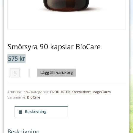
Smörsyra 90 kapslar BioCare
575
kr
Smörsyra 90 kapslar BioCare mängd
Lägg till i varukorg
Artikelnr:
7242
Kategorier:
PRODUKTER
,
Kosttillskott
,
Mage/Tarm
Varumärke:
BioCare
Beskrivning
Beskrivning