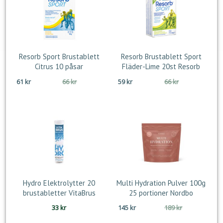
Resorb Sport Brustablett
Resorb Brustablett Sport
Citrus 10 påsar
Fläder-Lime 20st Resorb
Det
Det
Det
Det
61
kr
66
kr
59
kr
66
kr
ursprungliga
nuvarande
ursprungliga
nuvarande
priset
priset
priset
priset
var:
är:
var:
är:
66 kr.
61 kr.
66 kr.
59 kr.
Hydro Elektrolytter 20
Multi Hydration Pulver 100g
brustabletter VitaBrus
25 portioner Nordbo
Det
Det
33
kr
145
kr
189
kr
ursprungliga
nuvarande