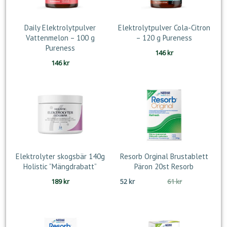
Daily Elektrolytpulver
Elektrolytpulver Cola-Citron
Vattenmelon – 100 g
– 120 g Pureness
Pureness
146
kr
146
kr
Elektrolyter skogsbär 140g
Resorb Orginal Brustablett
Holistic ”Mängdrabatt”
Päron 20st Resorb
Det
Det
189
kr
52
kr
61
kr
ursprungliga
nuvarande
priset
priset
var:
är:
61 kr.
52 kr.