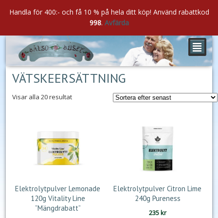
Handla för 400:- och få 10 % på hela ditt köp! Använd rabattkod
998
.
Avfärda
²
VÄTSKEERSÄTTNING
Sortera
Visar alla 20 resultat
efter
senaste
Elektrolytpulver Lemonade
Elektrolytpulver Citron Lime
120g Vitality Line
240g Pureness
”Mängdrabatt”
235
kr