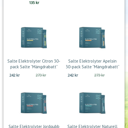
135
kr
Salte Elektrolyter Citron 30-
Salte Elektrolyter Apelsin
pack Salte ”Mängdrabatt”
30-pack Salte ”Mängdrabatt”
Det
Det
Det
Det
242
kr
273
kr
242
kr
273
kr
ursprungliga
nuvarande
ursprungliga
nuvarande
priset
priset
priset
priset
var:
är:
var:
är:
273 kr.
242 kr.
273 kr.
242 kr.
Salte Elektrolyter Jordgubb
Salte Elektrolyter Naturell