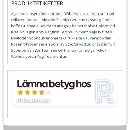
PRODUKTETIKETTER
Alger
aminosyra
Betakaroten
Blåbärsextrakt
brun utan sol
collacen
Detox
Ekologiskt
fiskolja
Gerimax
Ginseng
Grönt
kaffe
Gurkmeja
Havtorn/Omega-7
helhetshälsa
Holistic
jod
Kisel
kollagen
Krav
l-arginin
Ledins
Liniment
Maja tvål/talk
Mivitotal
Nyponpulver
omega-3
Pukka te
q10
rawpowder
Rosenrot
rosenserien
Solaray
Stöd/Skydd
Sulor
superfruit
Superpulver/Bär
Tea Tree Oil
Tranbär
Urinvägar
Vitlök
Weleda
yerba
Yogi Tea
öronljus