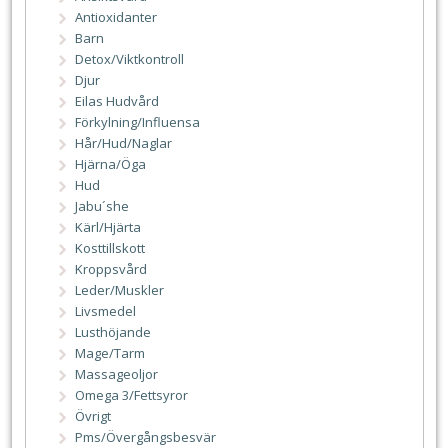
Antioxidanter
Barn
Detox/Viktkontroll
Djur
Eilas Hudvård
Förkylning/Influensa
Hår/Hud/Naglar
Hjärna/Öga
Hud
Jabu´she
Kärl/Hjärta
Kosttillskott
Kroppsvård
Leder/Muskler
Livsmedel
Lusthöjande
Mage/Tarm
Massageoljor
Omega 3/Fettsyror
Övrigt
Pms/Övergångsbesvär