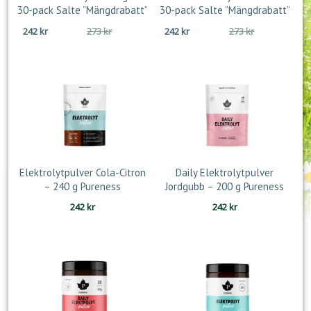
30-pack Salte ”Mängdrabatt”
30-pack Salte ”Mängdrabatt”
Det
Det
Det
Det
242
kr
273
kr
242
kr
273
kr
ursprungliga
nuvarande
ursprungliga
nuvarande
priset
priset
priset
priset
var:
är:
var:
är:
273 kr.
242 kr.
273 kr.
242 kr.
Elektrolytpulver Cola-Citron
Daily Elektrolytpulver
– 240 g Pureness
Jordgubb – 200 g Pureness
242
kr
242
kr