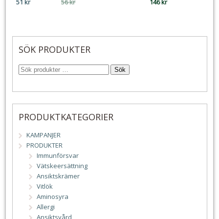
Det
Det
51
kr
56
kr
146
kr
ursprungliga
nuvarande
priset
priset
var:
är:
56 kr.
51 kr.
SÖK PRODUKTER
Sök
PRODUKTKATEGORIER
KAMPANJER
PRODUKTER
Immunförsvar
Vätskeersättning
Ansiktskrämer
Vitlök
Aminosyra
Allergi
Ansiktsvård