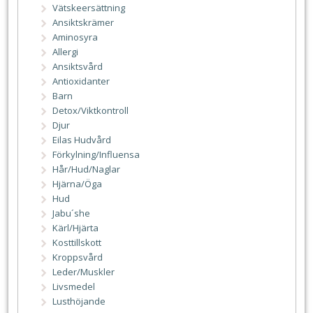
Vätskeersättning
Ansiktskrämer
Aminosyra
Allergi
Ansiktsvård
Antioxidanter
Barn
Detox/Viktkontroll
Djur
Eilas Hudvård
Förkylning/Influensa
Hår/Hud/Naglar
Hjärna/Öga
Hud
Jabu´she
Kärl/Hjärta
Kosttillskott
Kroppsvård
Leder/Muskler
Livsmedel
Lusthöjande