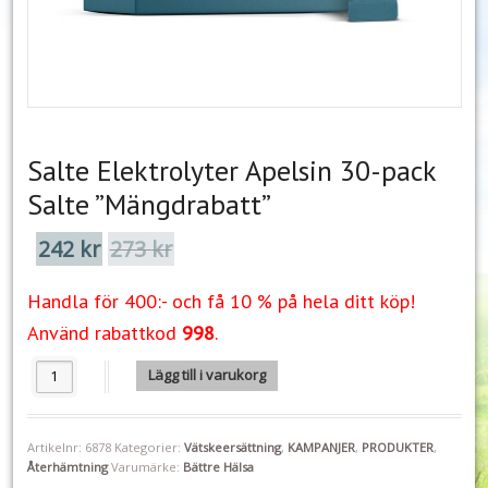
Salte Elektrolyter Apelsin 30-pack
Salte ”Mängdrabatt”
242
kr
273
kr
Det
Det
ursprungliga
nuvarande
priset
priset
Handla för 400:- och få 10 % på hela ditt köp!
var:
är:
273 kr.
242 kr.
Använd rabattkod
998
.
Salte Elektrolyter Apelsin 30-pack Salte "Mängdrabatt" mängd
Lägg till i varukorg
Artikelnr:
6878
Kategorier:
Vätskeersättning
,
KAMPANJER
,
PRODUKTER
,
Återhämtning
Varumärke:
Bättre Hälsa