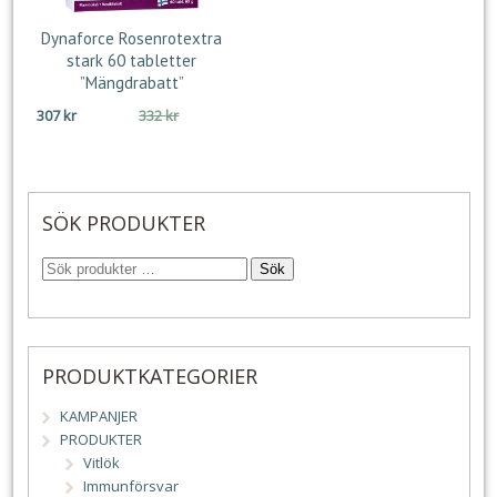
Dynaforce Rosenrotextra
stark 60 tabletter
”Mängdrabatt”
Det
Det
307
kr
332
kr
ursprungliga
nuvarande
priset
priset
var:
är:
332 kr.
307 kr.
SÖK PRODUKTER
Sök
PRODUKTKATEGORIER
KAMPANJER
PRODUKTER
Vitlök
Immunförsvar