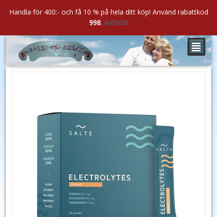
Handla för 400:- och få 10 % på hela ditt köp! Använd rabattkod
998
.
Avfärda
²