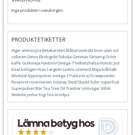
Inga produkter i varukorgen.
PRODUKTETIKETTER
Alger
aminosyra
Betakaroten
Blåbärsextrakt
brun utan sol
collacen
Detox
Ekologiskt
fiskolja
Gerimax
Ginseng
Grönt
kaffe
Gurkmeja
Havtorn/Omega-7
helhetshälsa
Holistic
jod
Kisel
kollagen
Krav
l-arginin
Ledins
Liniment
Maja tvål/talk
Mivitotal
Nyponpulver
omega-3
Pukka te
q10
rawpowder
Rosenrot
rosenserien
Solaray
Stöd/Skydd
Sulor
superfruit
Superpulver/Bär
Tea Tree Oil
Tranbär
Urinvägar
Vitlök
Weleda
yerba
Yogi Tea
öronljus