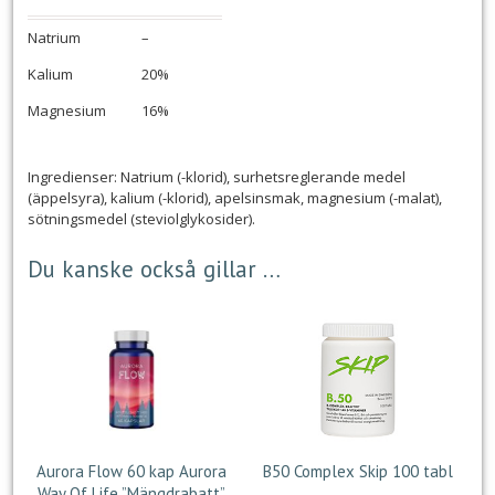
Natrium
–
Kalium
20%
Magnesium
16%
Ingredienser: Natrium (-klorid), surhetsreglerande medel
(äppelsyra), kalium (-klorid), apelsinsmak, magnesium (-malat),
sötningsmedel (steviolglykosider).
Du kanske också gillar …
Aurora Flow 60 kap Aurora
B50 Complex Skip 100 tabl
Way Of Life ”Mängdrabatt”