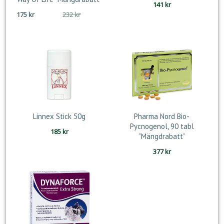
141
kr
Det
Det
175
kr
232
kr
ursprungliga
nuvarande
priset
priset
var:
är:
232 kr.
175 kr.
Linnex Stick 50g
Pharma Nord Bio-
Pycnogenol, 90 tabl
185
kr
”Mängdrabatt”
377
kr