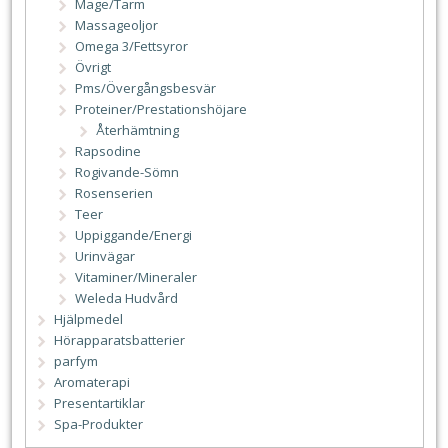
Mage/Tarm
Massageoljor
Omega 3/Fettsyror
Övrigt
Pms/Övergångsbesvär
Proteiner/Prestationshöjare
Återhämtning
Rapsodine
Rogivande-Sömn
Rosenserien
Teer
Uppiggande/Energi
Urinvägar
Vitaminer/Mineraler
Weleda Hudvård
Hjälpmedel
Hörapparatsbatterier
parfym
Aromaterapi
Presentartiklar
Spa-Produkter