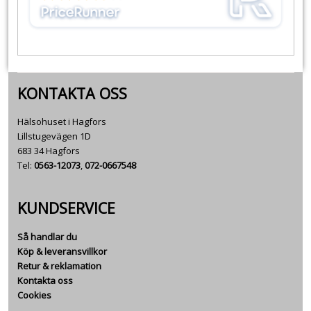
KONTAKTA OSS
Hälsohuset i Hagfors
Lillstugevägen 1D
683 34 Hagfors
Tel:
0563-12073
,
072-0667548
KUNDSERVICE
Så handlar du
Köp & leveransvillkor
Retur & reklamation
Kontakta oss
Cookies