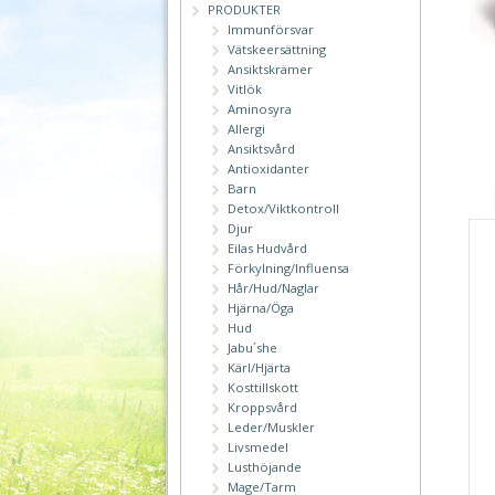
PRODUKTER
Immunförsvar
Vätskeersättning
Ansiktskrämer
Vitlök
Aminosyra
Allergi
Ansiktsvård
Antioxidanter
Barn
Detox/Viktkontroll
Djur
Eilas Hudvård
Förkylning/Influensa
Hår/Hud/Naglar
Hjärna/Öga
Hud
Jabu´she
Kärl/Hjärta
Kosttillskott
Kroppsvård
Leder/Muskler
Livsmedel
Lusthöjande
Mage/Tarm