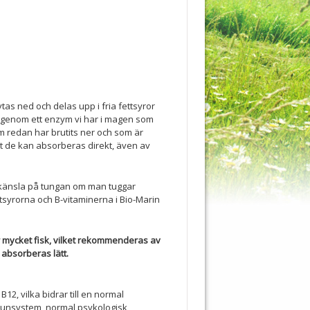
as ned och delas upp i fria fettsyror
genom ett enzym vi har i magen som
om redan har brutits ner och som är
t de kan absorberas direkt, även av
e känsla på tungan om man tuggar
tsyrorna och B-vitaminerna i Bio-Marin
r mycket fisk, vilket rekommenderas av
absorberas lätt.
12, vilka bidrar till en normal
mmunsystem, normal psykologisk