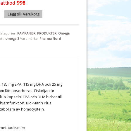
346 kr.
321 kr.
battkod
998
.
Bio-Marin Plus 180 kap "Mängdrabatt" mängd
Lägg till i varukorg
Kategorier:
KAMPANJER
,
PRODUKTER
,
Omega
ett:
omega-3
Varumärke:
Pharma Nord
ve 185 mg EPA, 115 mg DHA och 25 mg
om lätt absorberas. Fiskoljan är
illa kapseln. EPA och DHA bidrar till
 hjärnfunktion. Bio-Marin Plus
etabolism av homocystein.
inmetabolismen