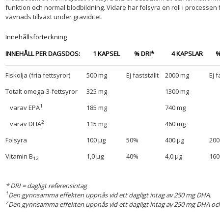
funktion och normal blodbildning. Vidare har folsyra en roll i processen f
vävnads tillväxt under graviditet.
Innehållsförteckning
INNEHÅLL PER DAGSDOS:
1 KAPSEL
% DRI*
4 KAPSLAR
%
Fiskolja (fria fettsyror)
500 mg
Ej fastställt
2000 mg
Ej f
Totalt omega-3-fettsyror
325 mg
1300 mg
1
varav EPA
185 mg
740 mg
2
varav DHA
115 mg
460 mg
Folsyra
100 µg
50%
400 µg
20
Vitamin B
1,0 µg
40%
4,0 µg
16
12
* DRI = dagligt referensintag
1
Den gynnsamma effekten uppnås vid ett dagligt intag av 250 mg DHA.
2
Den gynnsamma effekten uppnås vid ett dagligt intag av 250 mg DHA oc