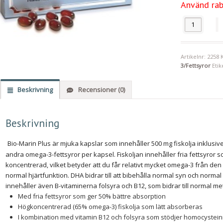
Använd ra
Pharma Nord 
Artikelnr:
2258
3/Fettsyror
Etik
Beskrivning
Recensioner (0)
Beskrivning
Bio-Marin Plus är mjuka kapslar som innehåller 500 mg fiskolja inklusi
andra omega-3-fettsyror per kapsel. Fiskoljan innehåller fria fettsyror s
koncentrerad, vilket betyder att du får relativt mycket omega-3 från den l
normal hjärtfunktion. DHA bidrar till att bibehålla normal syn och normal
innehåller även B-vitaminerna folsyra och B12, som bidrar till normal m
Med fria fettsyror som ger 50% bättre absorption
Högkoncentrerad (65% omega-3) fiskolja som lätt absorberas
I kombination med vitamin B12 och folsyra som stödjer homocyste