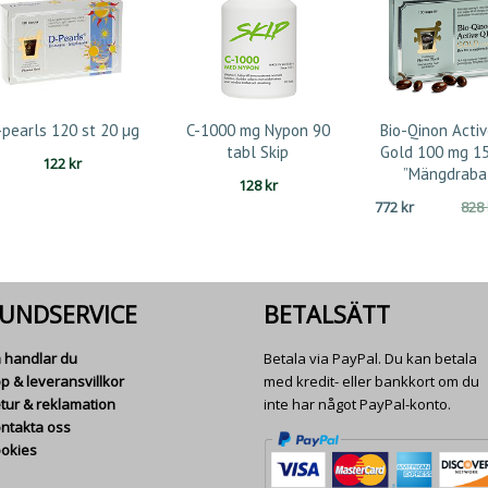
-pearls 120 st 20 µg
C-1000 mg Nypon 90
Bio-Qinon Acti
tabl Skip
Gold 100 mg 1
122
kr
”Mängdraba
128
kr
772
kr
828
UNDSERVICE
BETALSÄTT
 handlar du
Betala via PayPal. Du kan betala
p & leveransvillkor
med kredit- eller bankkort om du
tur & reklamation
inte har något PayPal-konto.
ntakta oss
okies