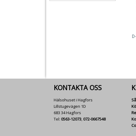
D
KONTAKTA OSS
K
Hälsohuset i Hagfors
Så
Lillstugevägen 1D
Kö
683 34 Hagfors
Re
Tel:
0563-12073
,
072-0667548
Ko
Co