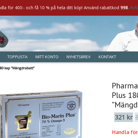
dla för 400:- och få 10 % på hela ditt köp! Använd rabattkod
Handla för 400:- och få 10 % på hela ditt köp ! Använd rabattkod
998
.
998
Avf
TOPPLISTA
MITT KONTO
NYHETSBREV
KONTAKT
80 kap ”Mängdrabatt”
Pharma
Plus 18
”Mängd
321
kr
Handla för 