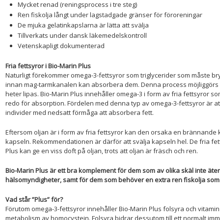
Mycket renad (reningsprocess i tre steg)
Ren fiskolja långt under lagstadgade gränser för föroreningar
De mjuka gelatinkapslarna är lätta att svälja
Tillverkats under dansk läkemedelskontroll
Vetenskapligt dokumenterad
Fria fettsyror i Bio-Marin Plus
Naturligt förekommer omega-3-fettsyror som triglycerider som måste bryt
innan mag-tarmkanalen kan absorbera dem. Denna process möjliggörs 
heter lipas. Bio-Marin Plus innehåller omega-3 i form av fria fettsyror s
redo för absorption. Fördelen med denna typ av omega-3-fettsyror är at
individer med nedsatt förmåga att absorbera fett.
Eftersom oljan är i form av fria fettsyror kan den orsaka en brännand
kapseln. Rekommendationen är därför att svälja kapseln hel. De fria fet
Plus kan ge en viss doft på oljan, trots att oljan är fräsch och ren.
Bio-Marin Plus är ett bra komplement för dem som av olika skäl inte äte
hälsomyndigheter, samt för dem som behöver en extra ren fiskolja som 
Vad står ”Plus” för?
Förutom omega-3-fettsyror innehåller Bio-Marin Plus folsyra och vitamin B
metabolism av homocystein. Folsyra bidrar dessutom till ett normalt i