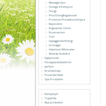
Massageoljor
Omega 3/Fettsyror
Övrigt
Pms/Övergångsbesvär
Proteiner/Prestationshöjare
Rapsodine
Rogivande-Sömn
Rosenserien
Teer
Uppiggande/Energi
Urinvägar
Vitaminer/Mineraler
Weleda Hudvård
Hjälpmedel
Hörapparatsbatterier
parfym
Aromaterapi
Presentartiklar
Spa-Produkter
Kampanjer
Topplista
Nya produkter