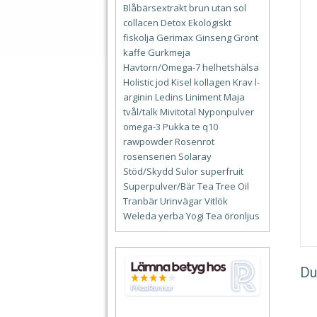
Blåbärsextrakt
brun utan sol
collacen
Detox
Ekologiskt
fiskolja
Gerimax
Ginseng
Grönt
kaffe
Gurkmeja
Havtorn/Omega-7
helhetshälsa
Holistic
jod
Kisel
kollagen
Krav
l-
arginin
Ledins
Liniment
Maja
tvål/talk
Mivitotal
Nyponpulver
omega-3
Pukka te
q10
rawpowder
Rosenrot
rosenserien
Solaray
Stöd/Skydd
Sulor
superfruit
Superpulver/Bär
Tea Tree Oil
Tranbär
Urinvägar
Vitlök
Weleda
yerba
Yogi Tea
öronljus
Du