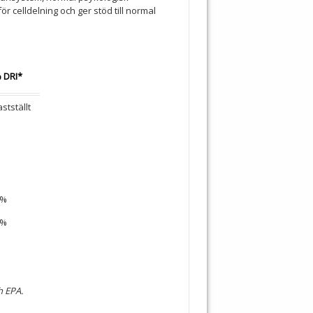
ör celldelning och ger stöd till normal
 DRI*
astställt
0%
0%
h EPA.