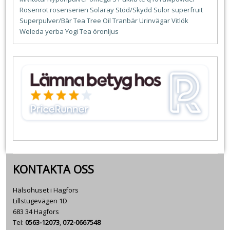
Rosenrot
rosenserien
Solaray
Stöd/Skydd
Sulor
superfruit
Superpulver/Bär
Tea Tree Oil
Tranbär
Urinvägar
Vitlök
Weleda
yerba
Yogi Tea
öronljus
KONTAKTA OSS
Hälsohuset i Hagfors
Lillstugevägen 1D
683 34 Hagfors
Tel:
0563-12073
,
072-0667548