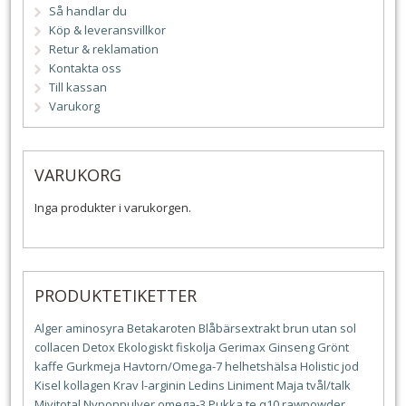
Så handlar du
Köp & leveransvillkor
Retur & reklamation
Kontakta oss
Till kassan
Varukorg
VARUKORG
Inga produkter i varukorgen.
PRODUKTETIKETTER
Alger
aminosyra
Betakaroten
Blåbärsextrakt
brun utan sol
collacen
Detox
Ekologiskt
fiskolja
Gerimax
Ginseng
Grönt
kaffe
Gurkmeja
Havtorn/Omega-7
helhetshälsa
Holistic
jod
Kisel
kollagen
Krav
l-arginin
Ledins
Liniment
Maja tvål/talk
Mivitotal
Nyponpulver
omega-3
Pukka te
q10
rawpowder