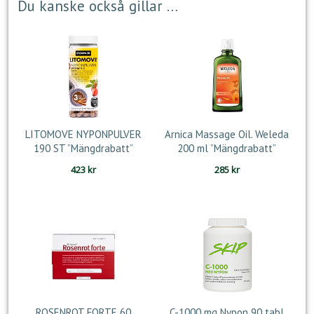
Du kanske också gillar …
LITOMOVE NYPONPULVER
Arnica Massage Oil. Weleda
190 ST ”Mängdrabatt”
200 ml ”Mängdrabatt”
423
kr
285
kr
ROSENROT FORTE 60
C-1000 mg Nypon 90 tabl