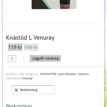
Knästöd L Venuray
119
kr
169
kr
Det
Det
ursprungliga
nuvarande
priset
priset
Knästöd L Venuray mängd
Lägg till i varukorg
var:
är:
169 kr.
119 kr.
Artikelnr:
7233
Kategorier:
PRODUKTER
,
Leder/Muskler
,
Utvärtes
Varumärke:
Venuray
Beskrivning
Beskrivning