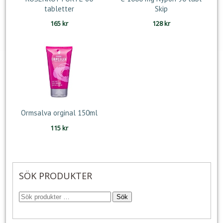
tabletter
Skip
165
kr
128
kr
Ormsalva orginal 150ml
115
kr
SÖK PRODUKTER
Sök