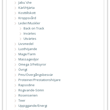
Jabu´she
Kärl/Hjärta
Kosttillskott
Kroppsvård
Leder/Muskler
Back on Track
Invärtes
Utvärtes
Livsmedel
Lusthöjande
Mage/Tarm
Massageoljor
Omega 3/Fettsyror
Övrigt
Pms/Övergångsbesvär
Proteiner/Prestationshöjare
Rapsodine
Rogivande-Sömn
Rosenserien
Teer
Uppiggande/Energi