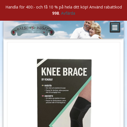
Handla för 400:- och få 10 % på hela ditt köp! Använd rabattkod
998
.
Avfärda
²