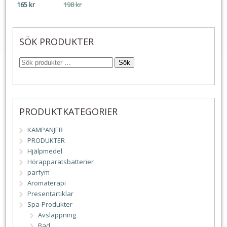
Det
Det
165
kr
198
kr
ursprungliga
nuvarande
priset
priset
var:
är:
SÖK PRODUKTER
198 kr.
165 kr.
Sök
PRODUKTKATEGORIER
KAMPANJER
PRODUKTER
Hjälpmedel
Hörapparatsbatterier
parfym
Aromaterapi
Presentartiklar
Spa-Produkter
Avslappning
Bad