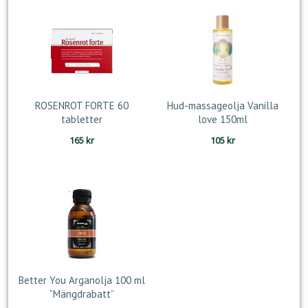
ROSENROT FORTE 60
Hud-massageolja Vanilla
tabletter
love 150ml
165
kr
105
kr
Better You Arganolja 100 ml
”Mängdrabatt”