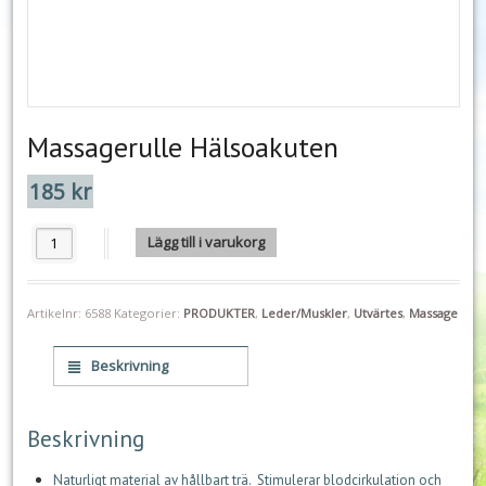
Massagerulle Hälsoakuten
185
kr
Massagerulle Hälsoakuten mängd
Lägg till i varukorg
Artikelnr:
6588
Kategorier:
PRODUKTER
,
Leder/Muskler
,
Utvärtes
,
Massage
Beskrivning
Beskrivning
Naturligt material av hållbart trä. Stimulerar blodcirkulation och