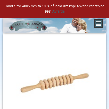
Handla för 400:- och få 10 % på hela ditt köp! Använd rabattkod
998
.
Avfärda
²