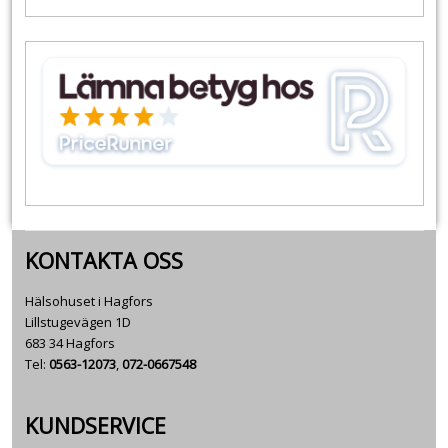
KONTAKTA OSS
Hälsohuset i Hagfors
Lillstugevägen 1D
683 34 Hagfors
Tel:
0563-12073
,
072-0667548
KUNDSERVICE