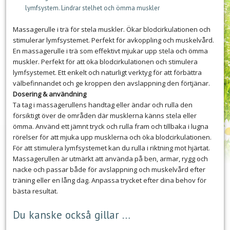
lymfsystem. Lindrar stelhet och ömma muskler
Massagerulle i trä för stela muskler. Ökar blodcirkulationen och
stimulerar lymfsystemet. Perfekt för avkoppling och muskelvård.
En massagerulle i trä som effektivt mjukar upp stela och ömma
muskler. Perfekt för att öka blodcirkulationen och stimulera
lymfsystemet. Ett enkelt och naturligt verktyg för att förbättra
välbefinnandet och ge kroppen den avslappning den förtjänar.
Dosering & användning
Ta tag i massagerullens handtag eller ändar och rulla den
försiktigt över de områden där musklerna känns stela eller
ömma. Använd ett jämnt tryck och rulla fram och tillbaka i lugna
rörelser för att mjuka upp musklerna och öka blodcirkulationen.
För att stimulera lymfsystemet kan du rulla i riktning mot hjärtat.
Massagerullen är utmärkt att använda på ben, armar, rygg och
nacke och passar både för avslappning och muskelvård efter
träning eller en lång dag. Anpassa trycket efter dina behov för
bästa resultat.
Du kanske också gillar …