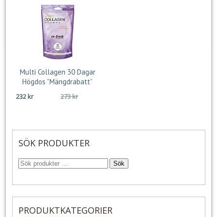
Multi Collagen 30 Dagar
Högdos ”Mängdrabatt”
Det
Det
232
kr
273
kr
ursprungliga
nuvarande
priset
priset
var:
är:
273 kr.
232 kr.
SÖK PRODUKTER
Sök
PRODUKTKATEGORIER