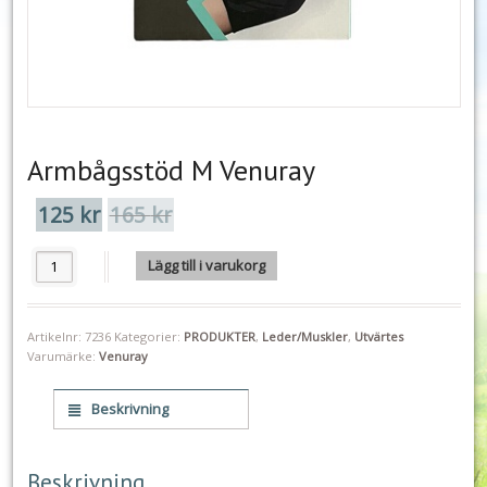
Armbågsstöd M Venuray
125
kr
165
kr
Det
Det
ursprungliga
nuvarande
priset
priset
Armbågsstöd M Venuray mängd
Lägg till i varukorg
var:
är:
165 kr.
125 kr.
Artikelnr:
7236
Kategorier:
PRODUKTER
,
Leder/Muskler
,
Utvärtes
Varumärke:
Venuray
Beskrivning
Beskrivning