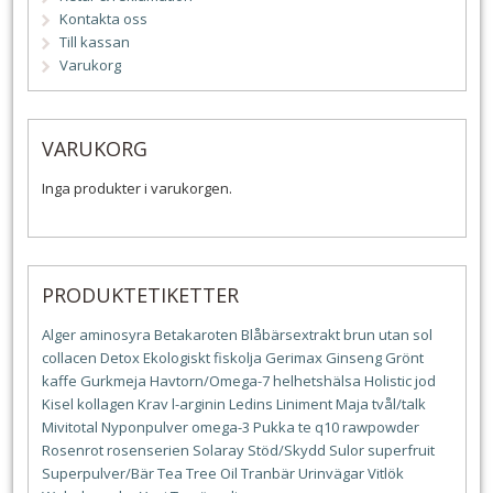
Kontakta oss
Till kassan
Varukorg
VARUKORG
Inga produkter i varukorgen.
PRODUKTETIKETTER
Alger
aminosyra
Betakaroten
Blåbärsextrakt
brun utan sol
collacen
Detox
Ekologiskt
fiskolja
Gerimax
Ginseng
Grönt
kaffe
Gurkmeja
Havtorn/Omega-7
helhetshälsa
Holistic
jod
Kisel
kollagen
Krav
l-arginin
Ledins
Liniment
Maja tvål/talk
Mivitotal
Nyponpulver
omega-3
Pukka te
q10
rawpowder
Rosenrot
rosenserien
Solaray
Stöd/Skydd
Sulor
superfruit
Superpulver/Bär
Tea Tree Oil
Tranbär
Urinvägar
Vitlök