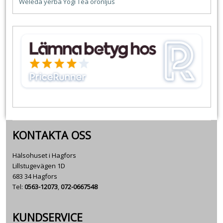
Weleda
yerba
Yogi Tea
öronljus
KONTAKTA OSS
Hälsohuset i Hagfors
Lillstugevägen 1D
683 34 Hagfors
Tel:
0563-12073
,
072-0667548
KUNDSERVICE