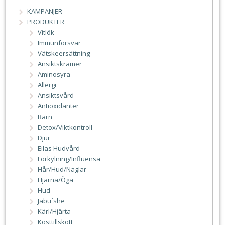
KAMPANJER
PRODUKTER
Vitlök
Immunförsvar
Vätskeersättning
Ansiktskrämer
Aminosyra
Allergi
Ansiktsvård
Antioxidanter
Barn
Detox/Viktkontroll
Djur
Eilas Hudvård
Förkylning/Influensa
Hår/Hud/Naglar
Hjärna/Öga
Hud
Jabu´she
Kärl/Hjärta
Kosttillskott