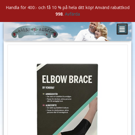
Handla för 400:- och få 10 % på hela ditt köp! Använd rabattkod
998
.
Avfärda
²