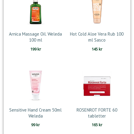
Arnica Massage Oil. Weleda
Hot Cold Aloe Vera Rub 100
100 ml
ml Sasco
199
kr
145
kr
Sensitive Hand Cream 50ml
ROSENROT FORTE 60
Weleda
tabletter
99
kr
165
kr