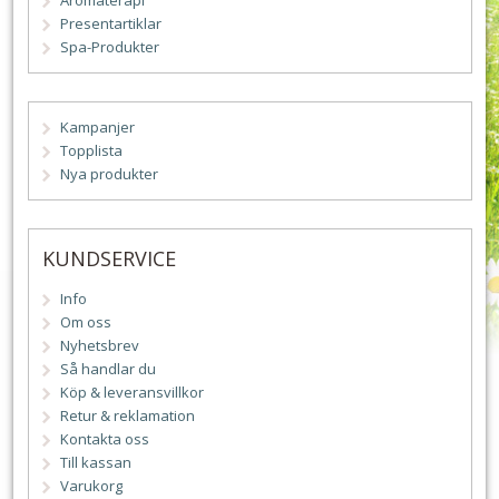
Aromaterapi
Presentartiklar
Spa-Produkter
Kampanjer
Topplista
Nya produkter
KUNDSERVICE
Info
Om oss
Nyhetsbrev
Så handlar du
Köp & leveransvillkor
Retur & reklamation
Kontakta oss
Till kassan
Varukorg