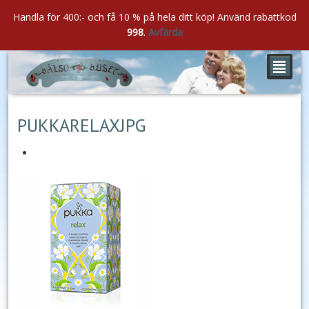
Handla för 400:- och få 10 % på hela ditt köp! Använd rabattkod
998
.
Avfärda
²
jan
04
2020
PUKKARELAXJPG