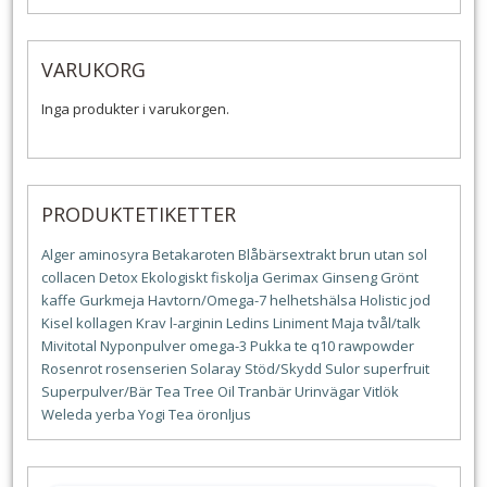
VARUKORG
Inga produkter i varukorgen.
PRODUKTETIKETTER
Alger
aminosyra
Betakaroten
Blåbärsextrakt
brun utan sol
collacen
Detox
Ekologiskt
fiskolja
Gerimax
Ginseng
Grönt
kaffe
Gurkmeja
Havtorn/Omega-7
helhetshälsa
Holistic
jod
Kisel
kollagen
Krav
l-arginin
Ledins
Liniment
Maja tvål/talk
Mivitotal
Nyponpulver
omega-3
Pukka te
q10
rawpowder
Rosenrot
rosenserien
Solaray
Stöd/Skydd
Sulor
superfruit
Superpulver/Bär
Tea Tree Oil
Tranbär
Urinvägar
Vitlök
Weleda
yerba
Yogi Tea
öronljus